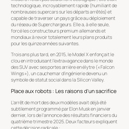
technologique, incroyablement rapide (humiliant de
nombreuses supercars sur les départs arrêtés) et
capable de traverser un pays grâce au déploiement
du réseau de Superchargeurs. Elle a, à elle seule,
forcé les constructeurs premium allemands et
mondiaux à revoir totalement leurs plans produits
pour les quinze années suivantes.
Trois ans plus tard, en 2015, le Model X enfonçait le
clou en introduisant l’extravagance dans le monde
des SUV avec ses portes arrière en élytre (« Falcon
Wings »), un cauchemar d’ingénierie devenu un
symbole de statut social dans la Silicon Valley.
Place aux robots : Les raisons d’un sacrifice
L’arrêt de mort des deux modèles avait déjà été
subtilement programmé par Elon Musk en janvier
dernier, lors de l’annonce des résultats financiers du
quatrième trimestre 2025. Deux facteurs expliquent
cette décision radicale :