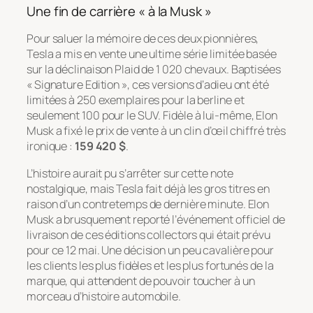
Une fin de carrière « à la Musk »
Pour saluer la mémoire de ces deux pionnières,
Tesla a mis en vente une ultime série limitée basée
sur la déclinaison Plaid de 1 020 chevaux. Baptisées
« Signature Edition », ces versions d’adieu ont été
limitées à 250 exemplaires pour la berline et
seulement 100 pour le SUV. Fidèle à lui-même, Elon
Musk a fixé le prix de vente à un clin d’œil chiffré très
ironique :
159 420 $
.
L’histoire aurait pu s’arrêter sur cette note
nostalgique, mais Tesla fait déjà les gros titres en
raison d’un contretemps de dernière minute. Elon
Musk a brusquement reporté l’événement officiel de
livraison de ces éditions collectors qui était prévu
pour ce 12 mai. Une décision un peu cavalière pour
les clients les plus fidèles et les plus fortunés de la
marque, qui attendent de pouvoir toucher à un
morceau d’histoire automobile.