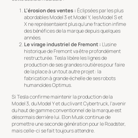
L’érosion des ventes :
Éclipsées par les plus
abordables Model 3 et Model Y, les Model S et
X ne représentaient plus qu’une fraction infime
des bénéfices de la marque depuis quelques
années.
Le virage industriel de Fremont :
L’usine
historique de Fremont va être profondément
restructurée. Tesla libère les lignes de
production de ses grandes routières pour faire
de la place à un tout autre projet : la
fabrication à grande échelle de ses robots
humanoïdes
Optimus
.
Si Tesla confirme maintenir la production de la
Model 3, du Model Y et du clivant Cybertruck, l’avenir
du haut de gamme conventionnel de la marque est
désormais derrière lui. Elon Musk continue de
promettre une seconde génération pour le Roadster,
mais celle-ci se fait toujours attendre.