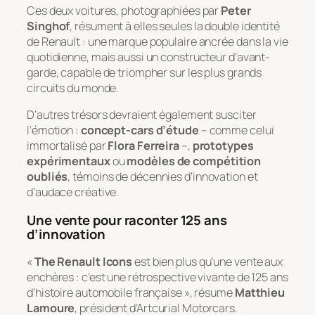
Ces deux voitures, photographiées par
Peter
Singhof
, résument à elles seules la double identité
de Renault : une marque populaire ancrée dans la vie
quotidienne, mais aussi un constructeur d’avant-
garde, capable de triompher sur les plus grands
circuits du monde.
D’autres trésors devraient également susciter
l’émotion :
concept-cars d’étude
– comme celui
immortalisé par
Flora Ferreira
–,
prototypes
expérimentaux
ou
modèles de compétition
oubliés
, témoins de décennies d’innovation et
d’audace créative.
Une vente pour raconter 125 ans
d’innovation
«
The Renault Icons
est bien plus qu’une vente aux
enchères : c’est une rétrospective vivante de 125 ans
d’histoire automobile française », résume
Matthieu
Lamoure
, président d’Artcurial Motorcars.