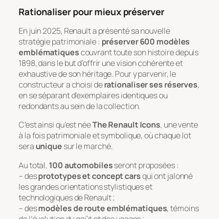
Rationaliser pour mieux préserver
En juin 2025, Renault a présenté sa nouvelle
stratégie patrimoniale :
préserver 600 modèles
emblématiques
couvrant toute son histoire depuis
1898, dans le but d’offrir une vision cohérente et
exhaustive de son héritage. Pour y parvenir, le
constructeur a choisi de
rationaliser ses réserves
,
en se séparant d’exemplaires identiques ou
redondants au sein de la collection.
C’est ainsi qu’est née
The Renault Icons
, une vente
à la fois patrimoniale et symbolique, où chaque lot
sera
unique
sur le marché.
Au total,
100 automobiles
seront proposées :
– des
prototypes et concept cars
qui ont jalonné
les grandes orientations stylistiques et
technologiques de Renault ;
– des
modèles de route emblématiques
, témoins
de l’évolution du goût et des usages ;