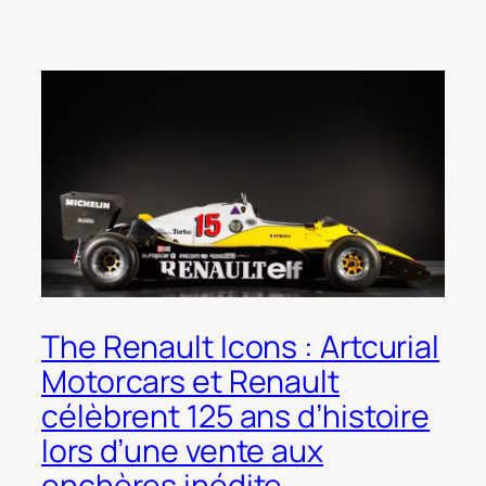
The Renault Icons : Artcurial
Motorcars et Renault
célèbrent 125 ans d’histoire
lors d’une vente aux
enchères inédite