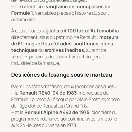
– et surtout, une
vingtaine de monoplaces de
Formule 1
, véritables pièces d’histoire du sport
automobile.
À ces voitures s’ajouteront
100 lots d’Automobilia
directement issus du patrimoine Renault :
moteurs
de F1
,
maquettes d’études
,
souffleries
,
plans
techniques
ou
archives inédites
, autant de
témoins précieux de la créativité et du génie
industriel de la marque.
Des icônes du losange sous le marteau
Parmi les têtes d’affiche, deux légendes absolues :
– la
Renault RE40-04 de 1983
, monoplace de
Formule 1 pilotée à l’époque par Alain Prost, symbole
de l’âge d’or de Renault en Grand Prix ;
– et la
Renault Alpine A442 de 1975
, pionnière du
programme endurance qui culmina avec la victoire
aux 24 Heures du Mans en 1978.