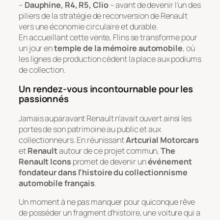
–
Dauphine, R4, R5, Clio
– avant de devenir l’un des
piliers de la stratégie de reconversion de Renault
vers une économie circulaire et durable.
En accueillant cette vente, Flins se transforme pour
un jour en
temple de la mémoire automobile
, où
les lignes de production cèdent la place aux podiums
de collection.
Un rendez-vous incontournable pour les
passionnés
Jamais auparavant Renault n’avait ouvert ainsi les
portes de son patrimoine au public et aux
collectionneurs. En réunissant
Artcurial Motorcars
et
Renault
autour de ce projet commun,
The
Renault Icons
promet de devenir un
événement
fondateur dans l’histoire du collectionnisme
automobile français
.
Un moment à ne pas manquer pour quiconque rêve
de posséder un fragment d’histoire, une voiture qui a