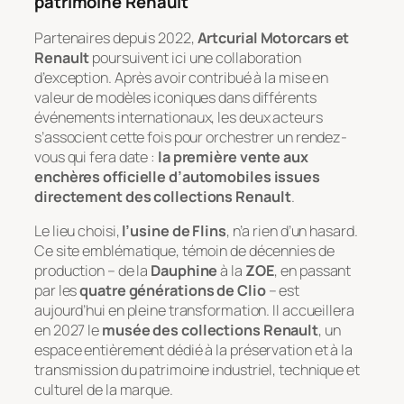
patrimoine Renault
Partenaires depuis 2022,
Artcurial Motorcars et
Renault
poursuivent ici une collaboration
d’exception. Après avoir contribué à la mise en
valeur de modèles iconiques dans différents
événements internationaux, les deux acteurs
s’associent cette fois pour orchestrer un rendez-
vous qui fera date :
la première vente aux
enchères officielle d’automobiles issues
directement des collections Renault
.
Le lieu choisi,
l’usine de Flins
, n’a rien d’un hasard.
Ce site emblématique, témoin de décennies de
production – de la
Dauphine
à la
ZOE
, en passant
par les
quatre générations de Clio
– est
aujourd’hui en pleine transformation. Il accueillera
en 2027 le
musée des collections Renault
, un
espace entièrement dédié à la préservation et à la
transmission du patrimoine industriel, technique et
culturel de la marque.