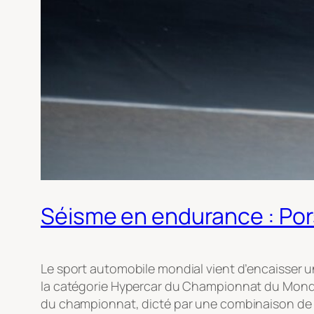
Séisme en endurance : Pors
Le sport automobile mondial vient d’encaisser un
la catégorie Hypercar du Championnat du Monde d’
du championnat, dicté par une combinaison de co