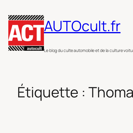
Aller
au
AUTOcult.fr
contenu
Le blog du culte automobile et de la culture voitu
Étiquette :
Thoma