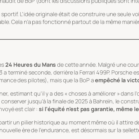
dit de BoP (dont les discussions publiques sont interd
t sportif. L’idée originale était de construire une seule v
able
. Cela n’a pas fonctionné partout de la même manièr
les
24 Heures du Mans
de cette année. Malgré une cours
a terminé seconde, derrière la Ferrari 499P. Porsche esti
rmance des pilotes), mais que la BoP a
empêché la vict
r, estimant qu’il y a des «
choses à améliorer
» dans l’
conserver jusqu’à la finale de 2025 à Bahreïn, le constr
nvoyé est clair :
si l’équité n’est pas garantie, même l
 partir un pilier historique au moment même où il attire
e nouvelle ère de l’endurance, est désormais sur la sellett