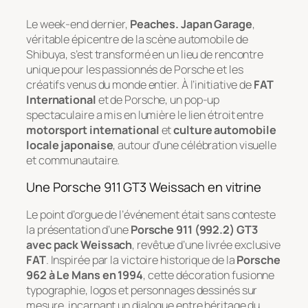
Le week-end dernier,
Peaches. Japan Garage
,
véritable épicentre de la scène automobile de
Shibuya, s’est transformé en un lieu de rencontre
unique pour les passionnés de Porsche et les
créatifs venus du monde entier. À l’initiative de
FAT
International
et de Porsche, un pop-up
spectaculaire a mis en lumière le lien étroit entre
motorsport international
et
culture automobile
locale japonaise
, autour d’une célébration visuelle
et communautaire.
Une Porsche 911 GT3 Weissach en vitrine
Le point d’orgue de l’événement était sans conteste
la présentation d’une
Porsche 911 (992.2) GT3
avec pack Weissach
, revêtue d’une livrée exclusive
FAT
. Inspirée par la victoire historique de la
Porsche
962 à Le Mans en 1994
, cette décoration fusionne
typographie, logos et personnages dessinés sur
mesure, incarnant un dialogue entre héritage du