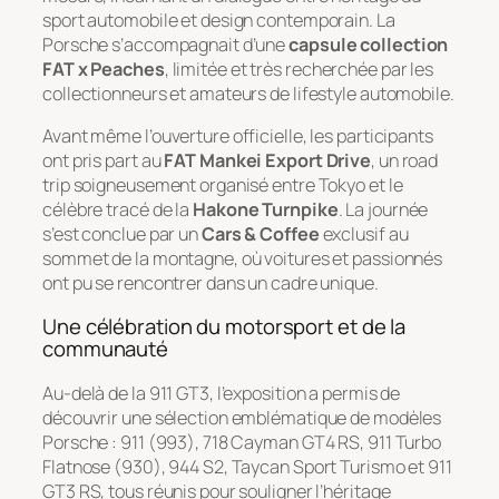
sport automobile et design contemporain. La
Porsche s’accompagnait d’une
capsule collection
FAT x Peaches
, limitée et très recherchée par les
collectionneurs et amateurs de lifestyle automobile.
Avant même l’ouverture officielle, les participants
ont pris part au
FAT Mankei Export Drive
, un road
trip soigneusement organisé entre Tokyo et le
célèbre tracé de la
Hakone Turnpike
. La journée
s’est conclue par un
Cars & Coffee
exclusif au
sommet de la montagne, où voitures et passionnés
ont pu se rencontrer dans un cadre unique.
Une célébration du motorsport et de la
communauté
Au-delà de la 911 GT3, l’exposition a permis de
découvrir une sélection emblématique de modèles
Porsche : 911 (993), 718 Cayman GT4 RS, 911 Turbo
Flatnose (930), 944 S2, Taycan Sport Turismo et 911
GT3 RS, tous réunis pour souligner l’héritage