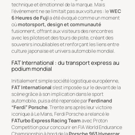
technique et émotionnel de la marque. Mais
l’événement ne se limitait pas aux voitures : le
WEC
6 Heures de Fuji
a été évoqué comme un moment
où
motorsport, design et communauté
fusionnent, offrant aux visiteurs des rencontres
avec les pilotes et des tours de piste, créant des
souvenirs inoubliables et renforçant les liens entre
culture japonaise et univers automobile mondial.
FAT International : du transport express au
podium mondial
Initialement simple société logistique européenne,
FAT International
s’est imposée sur le devant de la
scène grâce à son implication dans le sport
automobile, puis a été repensée par
Ferdinand
“Ferdi” Porsche
. Trente ans après leur victoire
iconique à Le Mans, Ferdi Porsche a relancé le
FATurbo Express Racing Team
avec Proton
Competition pour concourir en FIA World Endurance
Championship à bord de la
Porsche 963 Hypercar
.