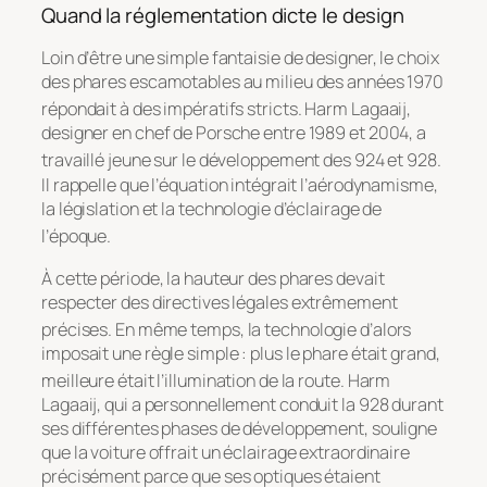
Quand la réglementation dicte le design
Loin d’être une simple fantaisie de designer, le choix
des phares escamotables au milieu des années 1970
répondait à des impératifs stricts
. Harm Lagaaij,
designer en chef de Porsche entre 1989 et 2004, a
travaillé jeune sur le développement des 924 et 928
.
Il rappelle que l’équation intégrait l’aérodynamisme,
la législation et la technologie d’éclairage de
l’époque
.
À cette période, la hauteur des phares devait
respecter des directives légales extrêmement
précises
. En même temps, la technologie d’alors
imposait une règle simple : plus le phare était grand,
meilleure était l’illumination de la route
. Harm
Lagaaij, qui a personnellement conduit la 928 durant
ses différentes phases de développement, souligne
que la voiture offrait un éclairage extraordinaire
précisément parce que ses optiques étaient