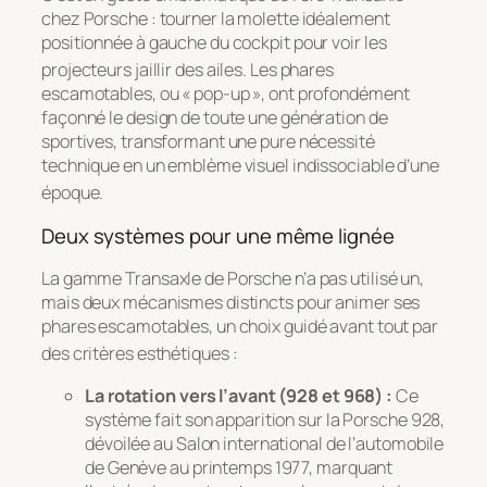
chez Porsche : tourner la molette idéalement
positionnée à gauche du cockpit pour voir les
projecteurs jaillir des ailes
. Les phares
escamotables, ou « pop-up », ont profondément
façonné le design de toute une génération de
sportives, transformant une pure nécessité
technique en un emblème visuel indissociable d’une
époque
.
Deux systèmes pour une même lignée
La gamme Transaxle de Porsche n’a pas utilisé un,
mais deux mécanismes distincts pour animer ses
phares escamotables, un choix guidé avant tout par
des critères esthétiques
:
La rotation vers l’avant (928 et 968) :
Ce
système fait son apparition sur la Porsche 928,
dévoilée au Salon international de l’automobile
de Genève au printemps 1977, marquant