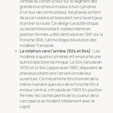
l’entrée du constructeur sur le segment des
grands tourismes à moteur à huit cylindres.
D’un tour de commutateur, les phares sortent
de la carrosserie et basculent vers l’avant pour
illuminer la route. Ce design caractéristique,
où les lentilles restent visibles même en
position fermée, a été réintroduit en 1991 sur la
Porsche 968, l’ultime étape d’évolution des
modèles Transaxle.
La rotation vers l’arrière (924 et 944) :
Les
modèles à quatre cylindres ont emprunté une
autre trajectoire technique. La 924 (lancée en
1976) et la 944 (apparue en 1981) disposent de
phares pivotant vers l’arrière lors de leur
ouverture. Ce mécanisme fonctionnait de la
même manière que celui de la Porsche 914 à
moteur central, introduite en 1969. En position
fermée, les caches peints de la couleur de la
carrosserie se fondent totalement avec le
capot.