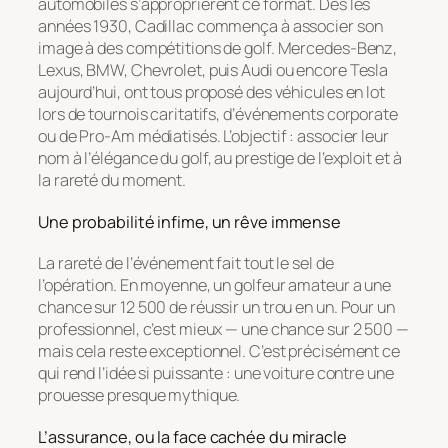
automobiles s’approprièrent ce format. Dès les
années 1930, Cadillac commença à associer son
image à des compétitions de golf. Mercedes-Benz,
Lexus, BMW, Chevrolet, puis Audi ou encore Tesla
aujourd’hui, ont tous proposé des véhicules en lot
lors de tournois caritatifs, d’événements corporate
ou de Pro-Am médiatisés. L’objectif : associer leur
nom à l’élégance du golf, au prestige de l’exploit et à
la rareté du moment.
Une probabilité infime, un rêve immense
La rareté de l’événement fait tout le sel de
l’opération. En moyenne, un golfeur amateur a une
chance sur 12 500 de réussir un trou en un. Pour un
professionnel, c’est mieux — une chance sur 2 500 —
mais cela reste exceptionnel. C’est précisément ce
qui rend l’idée si puissante : une voiture contre une
prouesse presque mythique.
L’assurance, ou la face cachée du miracle