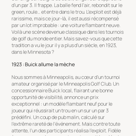
d’un par 3. Il frappe. La balle fend l’air, rebondit sur le
green, roule… et entre dans le trou. L’exploit est déjà
rarissime, mais ce jour-là, il est aussi récompensé
par un lot improbable : une voiture flambant neuve.
Voilà une scène devenue classique dans les tournois
de golf du monde entier. Mais savez-vous que cette
tradition a vu le jour il y a plus d’un siècle, en 1923,
dans le Minnesota ?
1923 : Buick allume la mèche
Nous sommes à Minneapolis, au cœur d’un tournoi
amateur organisé par le Minneapolis Golf Club. Un
concessionnaire Buick local, flairant une bonne
opportunité de visibilité, annonce un prix
exceptionnel : un modèle flambant neuf pour le
joueur qui réussirait un trou en un sur un par 3
prédéfini. Un coup de pub malin, calculé sur
l’extrême rareté de l’événement. Mais contre toute
attente, l’un des participants réalisa l’exploit. Fidèle