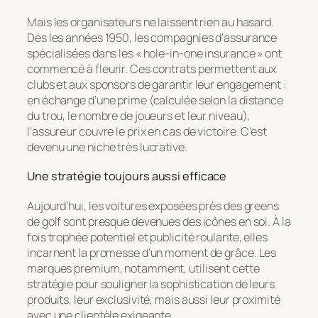
Mais les organisateurs ne laissent rien au hasard.
Dès les années 1950, les compagnies d’assurance
spécialisées dans les « hole-in-one insurance » ont
commencé à fleurir. Ces contrats permettent aux
clubs et aux sponsors de garantir leur engagement :
en échange d’une prime (calculée selon la distance
du trou, le nombre de joueurs et leur niveau),
l’assureur couvre le prix en cas de victoire. C’est
devenu une niche très lucrative.
Une stratégie toujours aussi efficace
Aujourd’hui, les voitures exposées près des greens
de golf sont presque devenues des icônes en soi. À la
fois trophée potentiel et publicité roulante, elles
incarnent la promesse d’un moment de grâce. Les
marques premium, notamment, utilisent cette
stratégie pour souligner la sophistication de leurs
produits, leur exclusivité, mais aussi leur proximité
avec une clientèle exigeante.