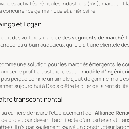
e des activités véhicules industriels (RVI), marquant l
 à la concurrence germanique et américaine.
Twingo et Logan
duit des voitures, il a créé des
segments de marché
. 
ocorps urbain audacieux qui ciblait une clientèle dési
ié comme une solution pour les marchés émergents, le c
imiser le profit
a posteriori
, est un
modèle d’ingénieri
ut pas perçue comme un simple ajout de gamme, mais 
rmet aujourd’hui à Dacia d’être le pilier de la rentabilit
maître transcontinental
e sa carrière demeure l’établissement de l’
Alliance Rena
ôle de proie pour devenir l’architecte d’un partenariat t
ttes), il n’a pas seulement sauvé un constructeur japonai