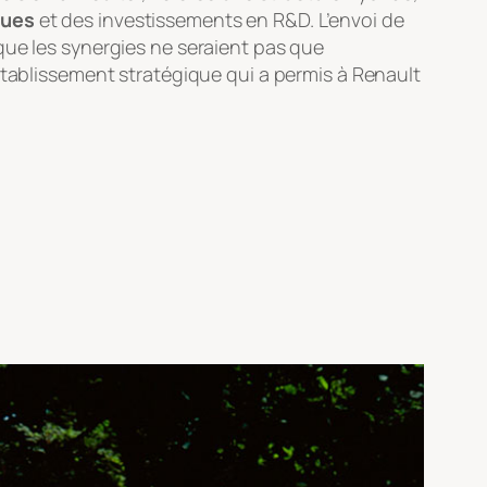
ques
et des investissements en R&D. L’envoi de
que les synergies ne seraient pas que
établissement stratégique qui a permis à Renault