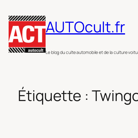
Aller
au
AUTOcult.fr
contenu
Le blog du culte automobile et de la culture voitu
Étiquette :
Twing