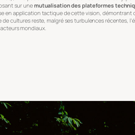
posant sur une
mutualisation des plateformes techni
ise en application tactique de cette vision, démontrant 
 de cultures reste, malgré ses turbulences récentes, l’
s acteurs mondiaux.