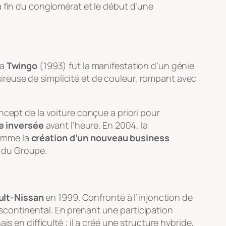
a fin du conglomérat et le début d’une
La
Twingo
(1993) fut la manifestation d’un génie
reuse de simplicité et de couleur, rompant avec
oncept de la voiture conçue
a priori
pour
e inversée
avant l’heure. En 2004, la
comme la
création d’un nouveau business
é du Groupe.
ult-Nissan
en 1999. Confronté à l’injonction de
ranscontinental. En prenant une participation
s en difficulté ; il a créé une structure hybride,