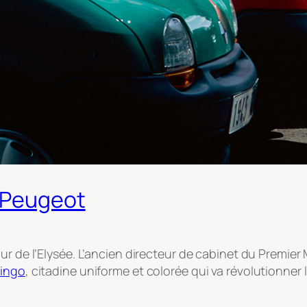
n Peugeot
ur de l’Elysée. L’ancien directeur de cabinet du Premier
wingo
, citadine uniforme et colorée qui va révolutionner