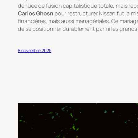
dénuée de fusion capitalistique totale, mais re
Carlos Ghosn
pour restructurer Nissan fut la m
financières, mais aussi managériales. Ce mariage
de se positionner durablement parmi les grand
8 novembre 2025