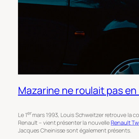
Mazarine ne roulait pas e
er
Le 1
mars 1993, Louis Schweitzer retrouve la co
Renault – vient présenter la nouvelle
Renault T
Jacques Cheinisse sont également présents.