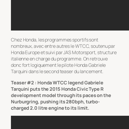
Chez Honda, les programmes sportifs sont
nombreux, avec entre autres le WTCC, soutenu par
Honda Europe et suivi par JAS Motorsport, structure
italienne en charge du programme. On retrouve
donc fort logiquement le pilote Honda Gabriele
Tarquini dans le second teaser du lancement.
Teaser #2 : Honda WTCC legend Gabriele
Tarquini puts the 2015 Honda Civic Type R
development model through its paces on the
Nurburgring, pushing its 280bph, turbo-
charged 2.0 litre engine to its limit.