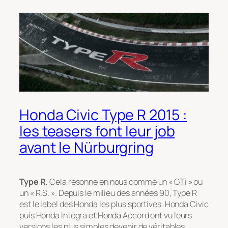
Honda Civic Type R 2015 :
les teasers font leur job
avant le Nürburgring
Type R.
Cela résonne en nous comme un « GTi » ou
un « R.S. ». Depuis le milieu des années 90, Type R
est le label des Honda les plus sportives. Honda Civic
puis Honda Integra et Honda Accord ont vu leurs
versions les plus simples devenir de véritables