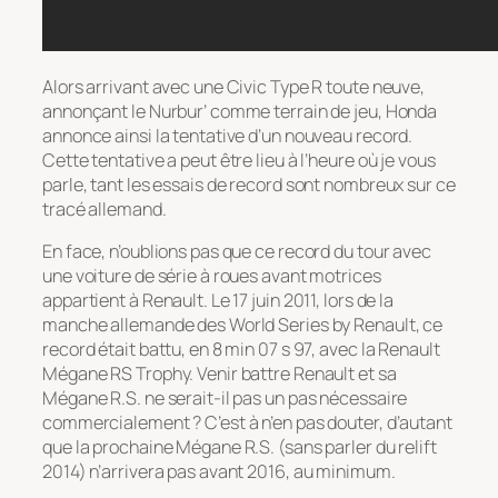
Alors arrivant avec une Civic Type R toute neuve,
annonçant le Nurbur’ comme terrain de jeu, Honda
annonce ainsi la tentative d’un nouveau record.
Cette tentative a peut être lieu à l’heure où je vous
parle, tant les essais de record sont nombreux sur ce
tracé allemand.
En face, n’oublions pas que ce record du tour avec
une voiture de série à roues avant motrices
appartient à Renault. Le 17 juin 2011, lors de la
manche allemande des World Series by Renault, ce
record était battu, en 8 min 07 s 97, avec la Renault
Mégane RS Trophy. Venir battre Renault et sa
Mégane R.S. ne serait-il pas un pas nécessaire
commercialement ? C’est à n’en pas douter, d’autant
que la prochaine Mégane R.S. (sans parler du relift
2014) n’arrivera pas avant 2016, au minimum.