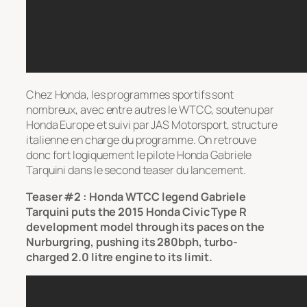
Chez Honda, les programmes sportifs sont
nombreux, avec entre autres le WTCC, soutenu par
Honda Europe et suivi par JAS Motorsport, structure
italienne en charge du programme. On retrouve
donc fort logiquement le pilote Honda Gabriele
Tarquini dans le second teaser du lancement.
Teaser #2 : Honda WTCC legend Gabriele
Tarquini puts the 2015 Honda Civic Type R
development model through its paces on the
Nurburgring, pushing its 280bph, turbo-
charged 2.0 litre engine to its limit.