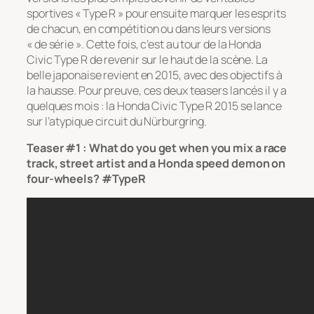
sportives « Type R » pour ensuite marquer les esprits
de chacun, en compétition ou dans leurs versions
« de série ». Cette fois, c’est au tour de la Honda
Civic Type R de revenir sur le haut de la scène. La
belle japonaise revient en 2015, avec des objectifs à
la hausse. Pour preuve, ces deux teasers lancés il y a
quelques mois : la Honda Civic Type R 2015 se lance
sur l’atypique circuit du Nürburgring.
Teaser #1 : What do you get when you mix a race
track, street artist and a Honda speed demon on
four-wheels? #TypeR