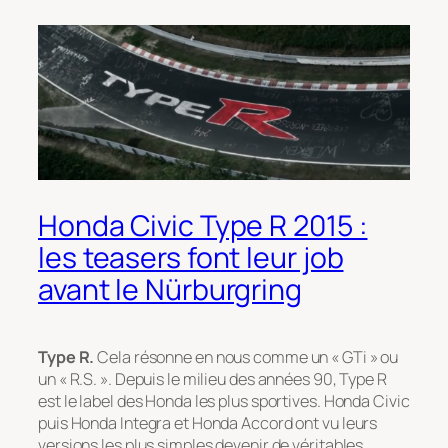
Honda Civic Type R 2015 :
les teasers font leur job
avant le Nürburgring
Type R.
Cela résonne en nous comme un « GTi » ou
un « R.S. ». Depuis le milieu des années 90, Type R
est le label des Honda les plus sportives. Honda Civic
puis Honda Integra et Honda Accord ont vu leurs
versions les plus simples devenir de véritables