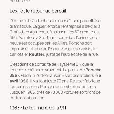
Porsche KG
.
L’exil et le retour au bercail
L’histoire de Zuffenhausen connaît une parenthèse
dramatique. La guerre force l’entreprise à s’exiler à
Gmünd, en Autriche, où naissent les 52 premières
356. Au retour à Stuttgart, coup dur : l’usine toute
neuve est occupée par les Alliés. Porsche doit
improviser et loue de l’espace chez son voisin, le
carrossier
Reutter
, juste de l’autre côté de la rue.
C’est dans ce contexte de « système D » que la
légende redémarre vraiment. La première
Porsche
356
« Made in Zuffenhausen » sort des ateliers le
6
avril 1950
, il y a tout juste 75 ans. Reutter fabrique
les carrosseries, Porsche assemble les moteurs.
Jusqu’en 1965, près de 78 000 voitures sortiront de
cette collaboration.
1963 : Le tournant de la 911