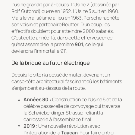
L’usine grandit par à-coups. L’Usine 2 (dessinée par
Rolf Gutbrod) ouvre en 1952. L’Usine 3 suit en 1960.
Mais le vrai séisme a lieu en 1963. Porsche rachète
son voisin et partenaire Reutter. D’un coup, les
effectifs doublent pour atteindre 2 000 salariés.
C’est cette année-là, dans cette effervescence,
qu’est assemblée la première
901
, celle qui
deviendra l’immortelle 911.
De la brique au futur électrique
Depuis, le site n’a cessé de muter, devenant un
casse-tête architectural fascinant où les bâtiments
s’enjambent au-dessus de la route.
Années 80 :
Construction de l’Usine 5 et de la
célèbre passerelle de convoyage qui traverse
la
Schwieberdinger Strasse
, reliant la
carrosserie à l’assemblage final.
2019 :
Une nouvelle révolution avec
l’intégration de la
Taycan
. Pour faire entrer