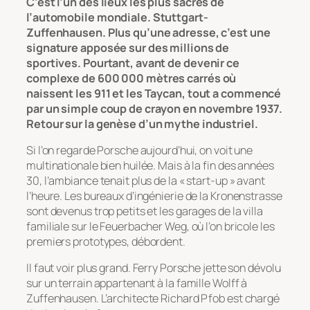
C’est l’un des lieux les plus sacrés de
l’automobile mondiale. Stuttgart-
Zuffenhausen. Plus qu’une adresse, c’est une
signature apposée sur des millions de
sportives. Pourtant, avant de devenir ce
complexe de 600 000 mètres carrés où
naissent les 911 et les Taycan, tout a commencé
par un simple coup de crayon en novembre 1937.
Retour sur la genèse d’un mythe industriel.
Si l’on regarde Porsche aujourd’hui, on voit une
multinationale bien huilée. Mais à la fin des années
30, l’ambiance tenait plus de la « start-up » avant
l’heure. Les bureaux d’ingénierie de la Kronenstrasse
sont devenus trop petits et les garages de la villa
familiale sur le Feuerbacher Weg, où l’on bricole les
premiers prototypes, débordent.
Il faut voir plus grand. Ferry Porsche jette son dévolu
sur un terrain appartenant à la famille Wolff à
Zuffenhausen. L’architecte Richard Pfob est chargé