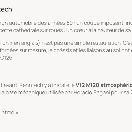
tech
gn automobile des années 80 : un coupé imposant, inde
cette cathédrale sur roues : un cœur à la hauteur de sa
lon » en anglais) n’est pas une simple restauration. C’e
orgées sur mesure, le châssis et les liaisons au sol on
 C126.
 avant. Renntech y a installé le
V12 M120 atmosphéri
st la base mécanique utilisée par Horacio Pagani pour s
 atmo » :