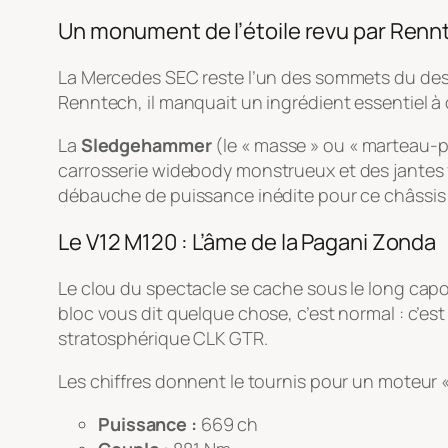
Un monument de l’étoile revu par Renn
La Mercedes SEC reste l’un des sommets du desi
Renntech, il manquait un ingrédient essentiel à 
La
Sledgehammer
(le « masse » ou « marteau-pi
carrosserie
widebody
monstrueux et des jantes f
débauche de puissance inédite pour ce châssis
Le V12 M120 : L’âme de la Pagani Zonda
Le clou du spectacle se cache sous le long capot
bloc vous dit quelque chose, c’est normal : c’e
stratosphérique CLK GTR.
Les chiffres donnent le tournis pour un moteur «
Puissance :
669 ch