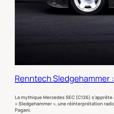
Renntech Sledgehammer : L
La mythique Mercedes SEC (C126) s’apprête à 
« Sledgehammer », une réinterprétation radica
Pagani.