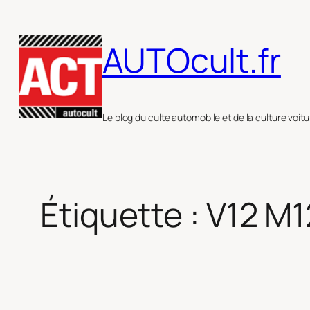
Aller
au
AUTOcult.fr
contenu
Le blog du culte automobile et de la culture voitu
Étiquette :
V12 M1