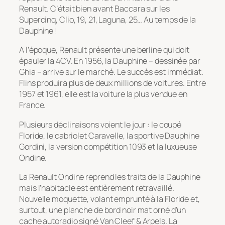
Renault. C’était bien avant Baccara sur les
Supercinq, Clio, 19, 21, Laguna, 25… Au temps de la
Dauphine !
A l’époque, Renault présente une berline qui doit
épauler la 4CV. En 1956, la Dauphine – dessinée par
Ghia – arrive sur le marché. Le succès est immédiat.
Flins produira plus de deux millions de voitures. Entre
1957 et 1961, elle est la voiture la plus vendue en
France.
Plusieurs déclinaisons voient le jour : le coupé
Floride, le cabriolet Caravelle, la sportive Dauphine
Gordini, la version compétition 1093 et la luxueuse
Ondine.
La Renault Ondine reprend les traits de la Dauphine
mais l’habitacle est entièrement retravaillé.
Nouvelle moquette, volant emprunté à la Floride et,
surtout, une planche de bord noir mat orné d’un
cache autoradio signé Van Cleef & Arpels. La