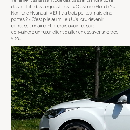
Tellement saisissant que des passants m’ont posé
des multitudes de questions… « C’est une Honda ? »
Non, une Hyundai ! « Et il y a trois portes mais cinq
portes ? » C’est pile au milieu ! J’ai cru devenir
concessionnaire. Et je crois avoir réussi à
convaincre un futur client d’aller en essayer une très
vite…