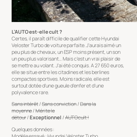
L’AUTO est-elle cult ?
Certes, il paraît difficile de qualifier cette Hyundai
Veloster Turbo de voiture parfaite. J’aurais aimé un
peu plus de chevaux, un ESP moins présent, un son
un peu plus valorisant… Mais c’est un vrai plaisir de
se mettre au volant. J’ai été conquis. A 27 650 euros,
elle se situe entre les citadines et les berlines
compactes sportives. Moins radicale, elle est
surtout dotée d’une gueule d’enfer et d’une
polyvalence rare.
Sans intérêt
/
Sans conviction
/
Dans la
moyenne
/
Mérite le
détour
/
Exceptionnel
/
AUTOcult !
Quelques données :
Modèle essayé : Hyundai Veloster Turbo