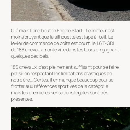
Clé main libre, bouton Engine Start… Le moteur est
moins bruyant que la silhouette est tape à l’œil. Le
levier de commande de boîte est court, le 1,6 T-GDI
de 186 chevaux monte vite dans les tours en gagnant
quelques décibels.
186 chevaux, c’est pleinement suffisant pour se faire
plaisir en respectant les limitations drastiques de
notre ère… Certes, il en manque beaucoup pour se
frotter aux références sportives de la catégorie
mais les premières sensations légales sont très
présentes.