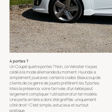
4 portes ?
Un Coupé quatre portes ? Non, ce Veloster n’a pas
cédé à la mode allemande du moment. Hyundai a
simplement joué avec certains codes. Beaucoup de
clients de ce genre de jouets préfèrent les 3 portes.
Mais la présence, voire l’arrivée, d’un bébé peut
largement compliquer l’utilisation d’un tel modèle.
Une porte arrière a donc été greffée, uniquement
côté droit ! C’est simple, astucieux et surtout
pratique.