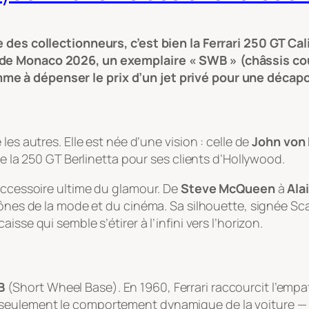
e des collectionneurs, c’est bien la Ferrari 250 GT Ca
de Monaco 2026, un exemplaire « SWB » (châssis court
me à dépenser le prix d’un jet privé pour une décap
es autres. Elle est née d’une vision : celle de
John von
de la 250 GT Berlinetta pour ses clients d’Hollywood.
’accessoire ultime du glamour. De
Steve McQueen
à
Ala
ônes de la mode et du cinéma. Sa silhouette, signée Scag
sse qui semble s’étirer à l’infini vers l’horizon.
B
(
Short Wheel Base
). En 1960, Ferrari raccourcit l’em
eulement le comportement dynamique de la voiture — la