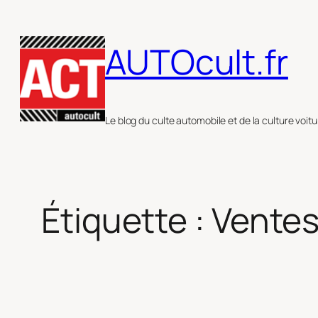
Aller
au
AUTOcult.fr
contenu
Le blog du culte automobile et de la culture voitu
Étiquette :
Ventes