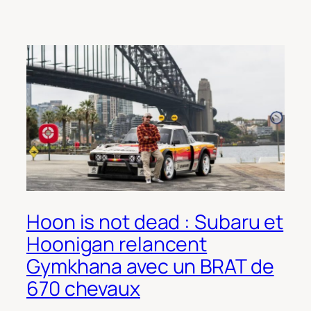
Hoon is not dead : Subaru et
Hoonigan relancent
Gymkhana avec un BRAT de
670 chevaux