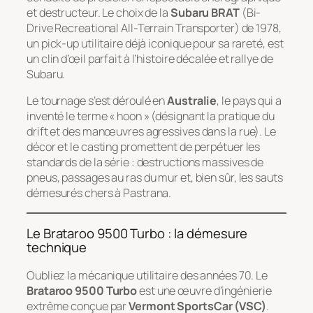
et destructeur. Le choix de la
Subaru BRAT
(Bi-
Drive Recreational All-Terrain Transporter) de 1978,
un pick-up utilitaire déjà iconique pour sa rareté, est
un clin d’œil parfait à l’histoire décalée et rallye de
Subaru.
Le tournage s’est déroulé en
Australie
, le pays qui a
inventé le terme « hoon » (désignant la pratique du
drift et des manœuvres agressives dans la rue). Le
décor et le casting promettent de perpétuer les
standards de la série : destructions massives de
pneus, passages au ras du mur et, bien sûr, les sauts
démesurés chers à Pastrana.
Le Brataroo 9500 Turbo : la démesure
technique
Oubliez la mécanique utilitaire des années 70. Le
Brataroo 9500 Turbo
est une œuvre d’ingénierie
extrême conçue par
Vermont SportsCar (VSC)
.