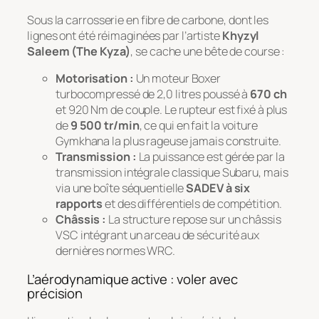
Sous la carrosserie en fibre de carbone, dont les
lignes ont été réimaginées par l’artiste
Khyzyl
Saleem (The Kyza)
, se cache une bête de course :
Motorisation :
Un moteur Boxer
turbocompressé de 2,0 litres poussé à
670 ch
et 920 Nm de couple. Le rupteur est fixé à plus
de
9 500 tr/min
, ce qui en fait la voiture
Gymkhana la plus rageuse jamais construite.
Transmission :
La puissance est gérée par la
transmission intégrale classique Subaru, mais
via une boîte séquentielle
SADEV à six
rapports
et des différentiels de compétition.
Châssis :
La structure repose sur un châssis
VSC intégrant un arceau de sécurité aux
dernières normes WRC.
L’aérodynamique active : voler avec
précision