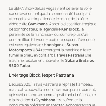
Le SEMA Show de Las Vegas vient de lever le voile
sur un événement que la communauté
hoonigan
attendait avec impatience : le retour de la série
vidéo culte
Gymkhana
. Après la disparition tragique
de son fondateur, le légendaire
Ken Block
, la
pérennité de la franchise – qui cumule plus d’un
demi-milliard de vues – était en suspens. L’annonce
est sans équivoque :
Hoonigan
et
Subaru
Motorsports USA
rechargent la machine à faire
fumer le pneu, en confiant à
Travis Pastrana
une
machine résolument nouvelle : le
Subaru Brataroo
9500 Turbo
.
L’héritage Block, l’esprit Pastrana
Depuis 2020, Travis Pastrana a repris le flambeau,
mais cette nouvelle production marque un tournant,
agissant comme un hommage vibrant et nécessaire
à la tradition du
Gymkhana
: transformer la
conduite de précision en spectacle chorégraphique