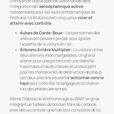
L’innovation la plus spectaculaire réside dans
l’intégration de l’
aérodynamique active
,
indispensable pour les sauts emblématiques de
Pastrana. Le Brataroo est conçu pour
voler et
atterrir avec contrôle
:
Aubes de Garde-Boue :
Les persiennes des
ailes avant peuvent pivoter pour ajuster
l’assiette de la voiture en l’air.
Ailerons Arrière Multiples :
La voiture utilise
deux ailerons interchangeables. Un grand
aileron pour une portance et une stabilité
maximales à haute vitesse, et un plus petit
pour les manœuvres de destruction de pneus.
Les deux ailerons peuvent
s’actionner vers le
haut
pour contrôler le tangage et la rotation
lors des phases aériennes.
Même l’habitacle rend hommage au BRAT original,
intégrant un tableau de bord en fibre de carbone
avec des accents en grain de bois composite de lin,