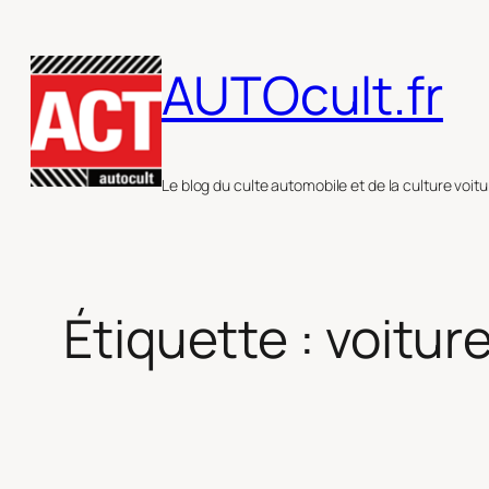
Aller
au
AUTOcult.fr
contenu
Le blog du culte automobile et de la culture voitu
Étiquette :
voiture