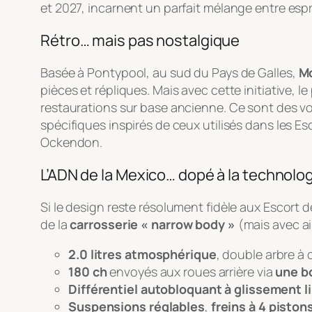
et 2027, incarnent un parfait mélange entre es
Rétro… mais pas nostalgique
Basée à Pontypool, au sud du Pays de Galles,
Mo
pièces et répliques. Mais avec cette initiative, 
restaurations sur base ancienne. Ce sont des v
spécifiques inspirés de ceux utilisés dans les 
Ockendon.
L’ADN de la Mexico… dopé à la technolo
Si le design reste résolument fidèle aux Escort 
de la
carrosserie « narrow body »
(mais avec ai
2.0 litres atmosphérique
, double arbre à 
180 ch
envoyés aux roues arrière via
une b
Différentiel autobloquant à glissement l
Suspensions réglables
,
freins à 4 pistons