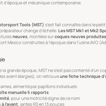
prit d’époque et mécanique contemporaine.
torsport Tools (MST)
s’est fait connaître dans le peti
le préparateur change d’échelle.
Les MST Mk1 et Mk2 Sp
oitures
neuves
, montées sur
coques neuves produite
Escort Mexico construites à l’époque dans l’usine AVO (
gie
de la grande époque, MST ne s’est pas contenté d’un cop
les avant élargies), on retrouve
une fiche technique d’
cames, alimenté par papillons individuels
oîte manuelle 5 rapports
imité
, pour une motricité digne de ce nom
 à l’avant
, jantes RS en 13 pouces