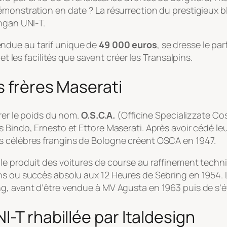
émonstration en date ? La résurrection du prestigieux 
ngan UNI-T.
endue au tarif unique de
49 000 euros
, se dresse le pa
et les facilités que savent créer les Transalpins.
s frères Maserati
urer le poids du nom.
O.S.C.A.
(
Officine Specializzate Co
s Bindo, Ernesto et Ettore Maserati. Après avoir cédé 
s célèbres frangins de Bologne créent OSCA en 1947.
le produit des voitures de course au raffinement techn
ans ou succès absolu aux 12 Heures de Sebring en 1954
g, avant d’être vendue à MV Agusta en 1963 puis de s’ét
-T rhabillée par Italdesign