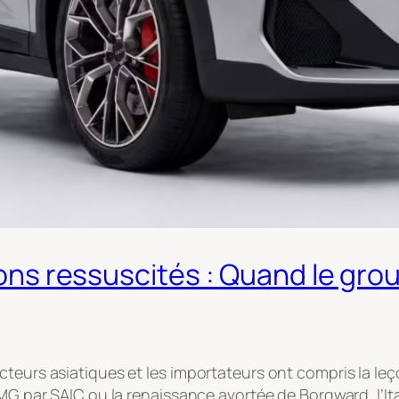
lasons ressuscités : Quand le g
teurs asiatiques et les importateurs ont compris la leçon
MG par SAIC ou la renaissance avortée de Borgward, l’Ital