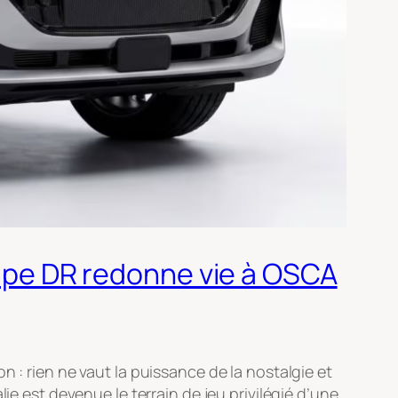
roupe DR redonne vie à OSCA
 : rien ne vaut la puissance de la nostalgie et
ie est devenue le terrain de jeu privilégié d’une