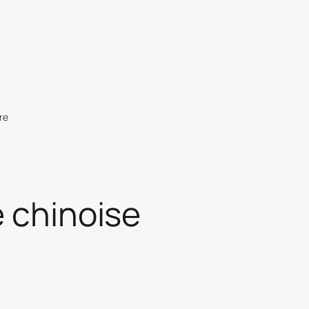
re
e chinoise