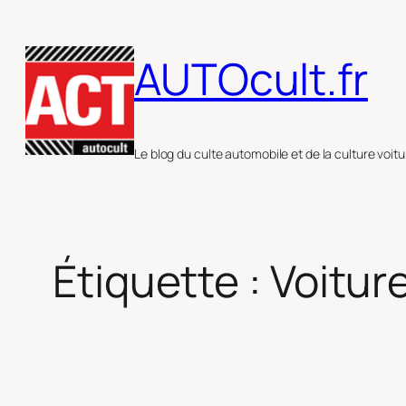
Aller
au
AUTOcult.fr
contenu
Le blog du culte automobile et de la culture voitu
Étiquette :
Voitur