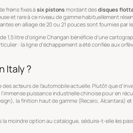
e freins fixes à
six pistons
mordant des
disques flott
se et rare à ce niveau de gamme habituellement réserv
es jantes en alliage de 20 ou 21 pouces sont fournies par l
 de 1,5 litre d’origine Changan bénéficie d’une cartogr
articulier : la ligne d’échappement a été confiée aux orf
n Italy ?
 des acteurs de l’automobile actuelle. Plutôt que d’inve
 de l’immense puissance industrielle chinoise pour en réc
ldesign), la finition haut de gamme (Recaro, Alcantara) e
la moindre option au catalogue, séduira-t-elle les pass