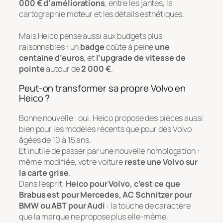
000 € d’améliorations
, entre les jantes, la
cartographie moteur et les détails esthétiques.
Mais Heico pense aussi aux budgets plus
raisonnables : un
badge
coûte à peine
une
centaine d’euros
, et
l’upgrade de vitesse de
pointe
autour de
2 000 €
.
Peut-on transformer sa propre Volvo en
Heico ?
Bonne nouvelle : oui. Heico propose des pièces aussi
bien pour les modèles récents que pour des Volvo
âgées de 10 à 15 ans.
Et inutile de passer par une nouvelle homologation :
même modifiée, votre voiture
reste une Volvo sur
la carte grise
.
Dans l’esprit,
Heico pour Volvo, c’est ce que
Brabus est pour Mercedes, AC Schnitzer pour
BMW ou ABT pour Audi
: la touche de caractère
que la marque ne propose plus elle-même.