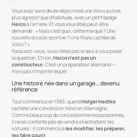
Vous avez sans doute déjà croisé une Volvo au look
plus agressif que d’habitude, avec un petit badge
Heico
à l’arrière. Et vous vous êtes peut-être
demandé : « Mais c’est quoi, cette marque ? Une
nouvelle division sportive ? Une filiale cachée de
Volvo ? »
Rassurez-vous, vous n’êtes pas le seul à vous poser
la question. Et non,
Heico n’est pas un
constructeur
. C’est un préparateur allemand —
mais pas n’importe lequel.
Une histoire née dans un garage… devenu
référence
Tout commence en 1983, quand
Holger Hedtke
rachète une concession Volvo en Allemagne.
Comme beaucoup de concessionnaires passionnés,
il ne se contente pas de vendre et entretenir les
voitures : il commence à
les modifier, les préparer,
les faire courir
.