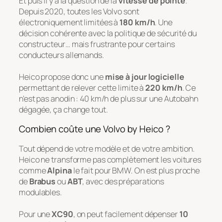
Et puis il y a la question de la
vitesse de pointe
.
Depuis 2020, toutes les Volvo sont
électroniquement limitées à
180 km/h
. Une
décision cohérente avec la politique de sécurité du
constructeur… mais frustrante pour certains
conducteurs allemands.
Heico propose donc une
mise à jour logicielle
permettant de relever cette limite à
220 km/h
. Ce
n’est pas anodin : 40 km/h de plus sur une Autobahn
dégagée, ça change tout.
Combien coûte une Volvo by Heico ?
Tout dépend de votre modèle et de votre ambition.
Heico ne transforme pas complètement les voitures
comme
Alpina
le fait pour BMW. On est plus proche
de
Brabus
ou
ABT
, avec des préparations
modulables.
Pour une
XC90
, on peut facilement dépenser
10