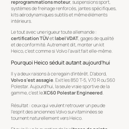
reprogrammations moteur
, suspensions sport,
systèmes de freinage renforcés, jantes spécifiques,
kits aérodynamiques subtils et même éléments
intérieurs.
Le tout avec une rigueur toute allemande :
certification TÜV
et
label VDAT
, gages de qualité
et de conformité. Autrement dit, monter un kit
Heico, c’est comme si Volvo l’avait fait elle-même.
Pourquoi Heico séduit autant aujourd’hui
Il y a deux raisons à ce regain d’intérêt. D’abord,
Volvo s’est assagie
. Exit les 850 T-5, V70 R ou S60
Polestar. Aujourd’hui, la seule vraie sportive de la
gamme, c’est le
XC60 Polestar Engineered
.
Résultat : ceux qui veulent retrouver un peu de
l’esprit des anciennes Volvo survitaminées se
tournent naturellement vers Heico.