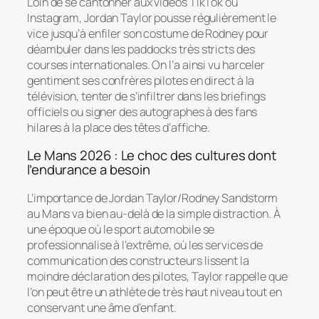
Loin de se cantonner aux vidéos TikTok ou
Instagram, Jordan Taylor pousse régulièrement le
vice jusqu’à enfiler son costume de Rodney pour
déambuler dans les paddocks très stricts des
courses internationales. On l’a ainsi vu harceler
gentiment ses confrères pilotes en direct à la
télévision, tenter de s’infiltrer dans les briefings
officiels ou signer des autographes à des fans
hilares à la place des têtes d’affiche.
Le Mans 2026 : Le choc des cultures dont
l’endurance a besoin
L’importance de Jordan Taylor/Rodney Sandstorm
au Mans va bien au-delà de la simple distraction. À
une époque où le sport automobile se
professionnalise à l’extrême, où les services de
communication des constructeurs lissent la
moindre déclaration des pilotes, Taylor rappelle que
l’on peut être un athlète de très haut niveau tout en
conservant une âme d’enfant.