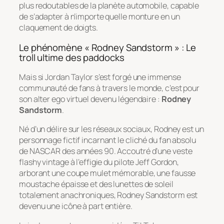
plus redoutables de la planète automobile, capable
de s’adapter à n’importe quelle monture en un
claquement de doigts.
Le phénomène « Rodney Sandstorm » : Le
troll ultime des paddocks
Mais si Jordan Taylor s’est forgé une immense
communauté de fans à travers le monde, c’est pour
son alter ego virtuel devenu légendaire :
Rodney
Sandstorm
.
Né d’un délire sur les réseaux sociaux, Rodney est un
personnage fictif incarnant le cliché du fan absolu
de NASCAR des années 90. Accoutré d’une veste
flashy vintage à l’effigie du pilote Jeff Gordon,
arborant une coupe mulet mémorable, une fausse
moustache épaisse et des lunettes de soleil
totalement anachroniques, Rodney Sandstorm est
devenu une icône à part entière.