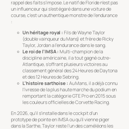
rappel des faits s’impose. Le natif de Floride n’est pas
un influenceur qui s’est égaré dans une voiture de
course, c’est un authentique monstre de l’endurance
:
Un héritage royal :
Fils de Wayne Taylor
(double vainqueur du Mans) et frère de Ricky
Taylor, Jordan a l’endurance dans le sang.
Le roi de l’IMSA :
Multi-champion de la
discipline américaine, il a tout gagné outre-
Atlantique, s’offrant plusieurs victoires au
classement général des 24 Heures de Daytona
et des 12 Heures de Sebring.
L’histoire sarthoise :
Au Mans, il a déjà connu
l’ivresse de la plus haute marche du podium en
remportant la catégorie GTE Pro en 2015 sous
les couleurs officielles de Corvette Racing.
En 2026, qu’il s’installe dans le cockpit d’un
prototype de pointe en IMSA ou qu’il vienne piger
dans la Sarthe, Taylor reste l’un des caméléons les