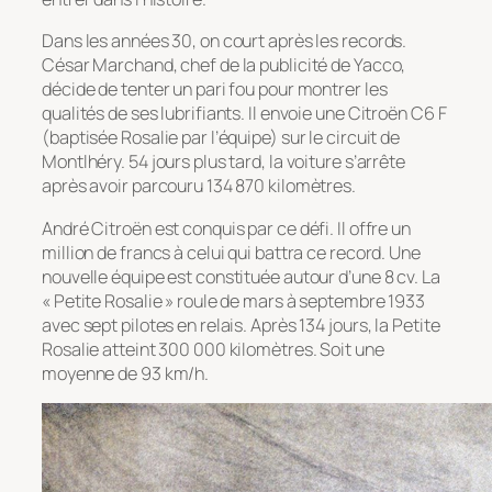
Dans les années 30, on court après les records.
César Marchand, chef de la publicité de Yacco,
décide de tenter un pari fou pour montrer les
qualités de ses lubrifiants. Il envoie une Citroën C6 F
(baptisée Rosalie par l’équipe) sur le circuit de
Montlhéry. 54 jours plus tard, la voiture s’arrête
après avoir parcouru 134 870 kilomètres.
André Citroën est conquis par ce défi. Il offre un
million de francs à celui qui battra ce record. Une
nouvelle équipe est constituée autour d’une 8 cv. La
« Petite Rosalie » roule de mars à septembre 1933
avec sept pilotes en relais. Après 134 jours, la Petite
Rosalie atteint 300 000 kilomètres. Soit une
moyenne de 93 km/h.