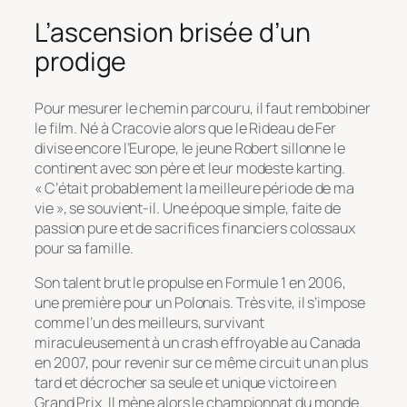
L’ascension brisée d’un
prodige
Pour mesurer le chemin parcouru, il faut rembobiner
le film. Né à Cracovie alors que le Rideau de Fer
divise encore l’Europe, le jeune Robert sillonne le
continent avec son père et leur modeste karting.
« C’était probablement la meilleure période de ma
vie »
, se souvient-il. Une époque simple, faite de
passion pure et de sacrifices financiers colossaux
pour sa famille.
Son talent brut le propulse en Formule 1 en 2006,
une première pour un Polonais. Très vite, il s’impose
comme l’un des meilleurs, survivant
miraculeusement à un crash effroyable au Canada
en 2007, pour revenir sur ce même circuit un an plus
tard et décrocher sa seule et unique victoire en
Grand Prix. Il mène alors le championnat du monde.