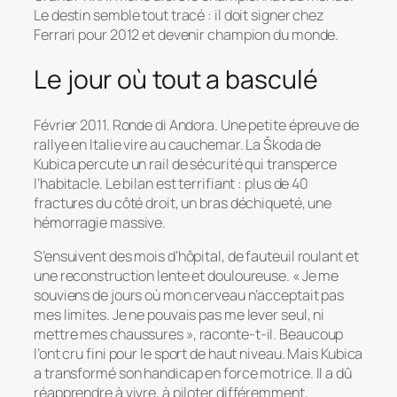
Le destin semble tout tracé : il doit signer chez
Ferrari pour 2012 et devenir champion du monde.
Le jour où tout a basculé
Février 2011. Ronde di Andora. Une petite épreuve de
rallye en Italie vire au cauchemar. La Škoda de
Kubica percute un rail de sécurité qui transperce
l’habitacle. Le bilan est terrifiant : plus de 40
fractures du côté droit, un bras déchiqueté, une
hémorragie massive.
S’ensuivent des mois d’hôpital, de fauteuil roulant et
une reconstruction lente et douloureuse.
« Je me
souviens de jours où mon cerveau n’acceptait pas
mes limites. Je ne pouvais pas me lever seul, ni
mettre mes chaussures »
, raconte-t-il. Beaucoup
l’ont cru fini pour le sport de haut niveau. Mais Kubica
a transformé son handicap en force motrice. Il a dû
réapprendre à vivre, à piloter différemment,