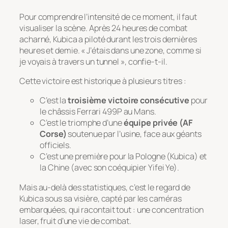
Pour comprendre l’intensité de ce moment, il faut
visualiser la scène. Après 24 heures de combat
acharné, Kubica a piloté durant les trois dernières
heures et demie.
« J’étais dans une zone, comme si
je voyais à travers un tunnel »
, confie-t-il.
Cette victoire est historique à plusieurs titres :
C’est la
troisième victoire consécutive
pour
le châssis Ferrari 499P au Mans.
C’est le triomphe d’une
équipe privée (AF
Corse)
soutenue par l’usine, face aux géants
officiels.
C’est une première pour la Pologne (Kubica) et
la Chine (avec son coéquipier Yifei Ye).
Mais au-delà des statistiques, c’est le regard de
Kubica sous sa visière, capté par les caméras
embarquées, qui racontait tout : une concentration
laser, fruit d’une vie de combat.