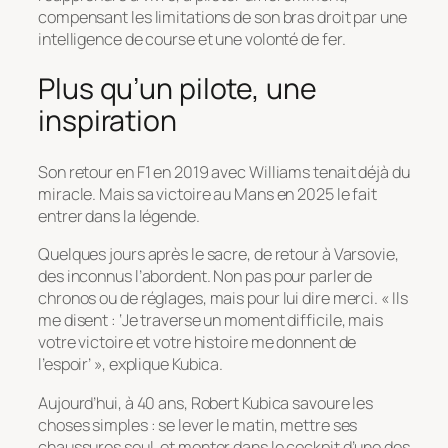
compensant les limitations de son bras droit par une
intelligence de course et une volonté de fer.
Plus qu’un pilote, une
inspiration
Son retour en F1 en 2019 avec Williams tenait déjà du
miracle. Mais sa victoire au Mans en 2025 le fait
entrer dans la légende.
Quelques jours après le sacre, de retour à Varsovie,
des inconnus l’abordent. Non pas pour parler de
chronos ou de réglages, mais pour lui dire merci.
« Ils
me disent : ‘Je traverse un moment difficile, mais
votre victoire et votre histoire me donnent de
l’espoir’ »
, explique Kubica.
Aujourd’hui, à 40 ans, Robert Kubica savoure les
choses simples : se lever le matin, mettre ses
chaussures seul, et monter dans le cockpit d’une des