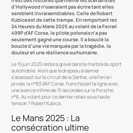
Il est des histoires que même les scénaristes
d’Hollywood n’oseraient pas écrire tant elles
semblent invraisemblables. Celle de Robert
Kubica est de cette trempe. En remportant les
24 Heures du Mans 2025 au volant de la Ferrari
499P d’AF Corse, le pilote polonais n’a pas
seulement gagné une course. Il a bouclé la
boucle d’une vie marquée par la tragédie, la
douleur et une résilience surhumaine.
Le 15 juin 2025 restera gravé dans le marbre du sport
automobile. Alors que le drapeau à damier
s’abaissait sur le circuit de la Sarthe, une Ferrari
privée, la n°83 d’AF Corse, franchissait la ligne avec
une avance infime de 15 secondes sur la Porsche
n°6. Au volant pour ce dernier relais sous haute
tension ? Robert Kubica.
Le Mans 2025 : La
consécration ultime