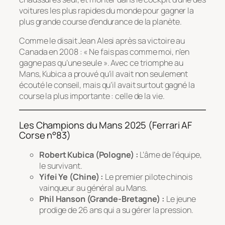
voitures les plus rapides du monde pour gagner la
plus grande course d’endurance de la planète.
Comme le disait Jean Alesi après sa victoire au
Canada en 2008 :
« Ne fais pas comme moi, n’en
gagne pas qu’une seule »
. Avec ce triomphe au
Mans, Kubica a prouvé qu’il avait non seulement
écouté le conseil, mais qu’il avait surtout gagné la
course la plus importante : celle de la vie.
Les Champions du Mans 2025 (Ferrari AF
Corse n°83)
Robert Kubica (Pologne) :
L’âme de l’équipe,
le survivant.
Yifei Ye (Chine) :
Le premier pilote chinois
vainqueur au général au Mans.
Phil Hanson (Grande-Bretagne) :
Le jeune
prodige de 26 ans qui a su gérer la pression.