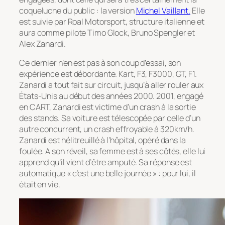
coqueluche du public : la version
Michel Vaillant.
Elle
est suivie par Roal Motorsport, structure italienne et
aura comme pilote Timo Glock, Bruno Spengler et
Alex Zanardi.
Ce dernier n’en est pas à son coup d’essai, son
expérience est débordante. Kart, F3, F3000, GT, F1.
Zanardi a tout fait sur circuit, jusqu’à aller rouler aux
États-Unis au début des années 2000. 2001, engagé
en CART, Zanardi est victime d’un crash à la sortie
des stands. Sa voiture est télescopée par celle d’un
autre concurrent, un crash effroyable à 320km/h.
Zanardi est hélitreuillé à l’hôpital, opéré dans la
foulée. A son réveil, sa femme est à ses côtés, elle lui
apprend qu’il vient d’être amputé. Sa réponse est
automatique « c’est une belle journée » : pour lui, il
était en vie.