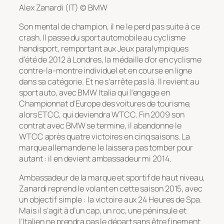
Alex Zanardi (IT) © BMW
Son mental de champion, il ne le perd pas suite à ce
crash. Il passe du sport automobile au cyclisme
handisport, remportant aux Jeux paralympiques
d’été de 2012 à Londres, la médaille d’or en cyclisme
contre-la-montre individuel et en course en ligne
dans sa catégorie. Et ne s’arrête pas là. Il revient au
sport auto, avec BMW Italia qui l’engage en
Championnat d’Europe des voitures de tourisme,
alors ETCC, qui deviendra WTCC. Fin 2009 son
contrat avec BMW se termine, il abandonne le
WTCC après quatre victoires en cinq saisons. La
marque allemande ne le laissera pas tomber pour
autant : il en devient ambassadeur mi 2014.
Ambassadeur de la marque et sportif de haut niveau,
Zanardi reprend le volant en cette saison 2015, avec
un objectif simple : la victoire aux 24 Heures de Spa.
Mais il s’agit à d’un cap, un roc, une péninsule et
l’Italien ne prendra pas le départ sans être finement