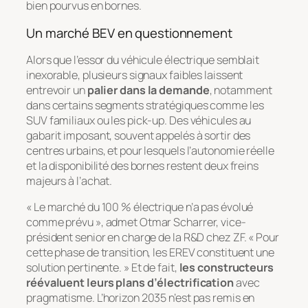
bien pourvus en bornes.
Un marché BEV en questionnement
Alors que l’essor du véhicule électrique semblait
inexorable, plusieurs signaux faibles laissent
entrevoir un
palier dans la demande
, notamment
dans certains segments stratégiques comme les
SUV familiaux ou les pick-up. Des véhicules au
gabarit imposant, souvent appelés à sortir des
centres urbains, et pour lesquels l’autonomie réelle
et la disponibilité des bornes restent deux freins
majeurs à l’achat.
« Le marché du 100 % électrique n’a pas évolué
comme prévu », admet Otmar Scharrer, vice-
président senior en charge de la R&D chez ZF. « Pour
cette phase de transition, les EREV constituent une
solution pertinente. » Et de fait,
les constructeurs
réévaluent leurs plans d’électrification
avec
pragmatisme. L’horizon 2035 n’est pas remis en