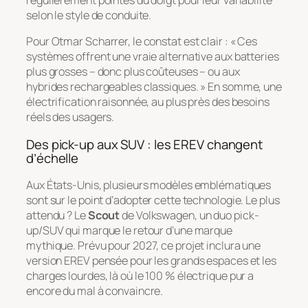
régulièrement pointés du doigt pour leur variabilité
selon le style de conduite.
Pour Otmar Scharrer, le constat est clair : « Ces
systèmes offrent une vraie alternative aux batteries
plus grosses – donc plus coûteuses – ou aux
hybrides rechargeables classiques. » En somme, une
électrification raisonnée, au plus près des besoins
réels des usagers.
Des pick-up aux SUV : les EREV changent
d’échelle
Aux États-Unis, plusieurs modèles emblématiques
sont sur le point d’adopter cette technologie. Le plus
attendu ? Le
Scout
de Volkswagen, un duo pick-
up/SUV qui marque le retour d’une marque
mythique. Prévu pour 2027, ce projet inclura une
version EREV pensée pour les grands espaces et les
charges lourdes, là où le 100 % électrique pur a
encore du mal à convaincre.