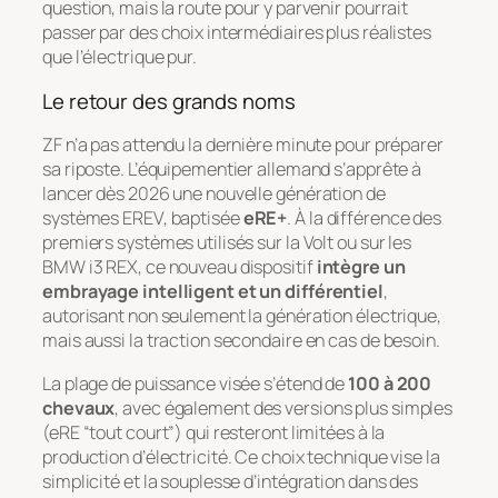
question, mais la route pour y parvenir pourrait
passer par des choix intermédiaires plus réalistes
que l’électrique pur.
Le retour des grands noms
ZF n’a pas attendu la dernière minute pour préparer
sa riposte. L’équipementier allemand s’apprête à
lancer dès 2026 une nouvelle génération de
systèmes EREV, baptisée
eRE+
. À la différence des
premiers systèmes utilisés sur la Volt ou sur les
BMW i3 REX, ce nouveau dispositif
intègre un
embrayage intelligent et un différentiel
,
autorisant non seulement la génération électrique,
mais aussi la traction secondaire en cas de besoin.
La plage de puissance visée s’étend de
100 à 200
chevaux
, avec également des versions plus simples
(eRE “tout court”) qui resteront limitées à la
production d’électricité. Ce choix technique vise la
simplicité et la souplesse d’intégration dans des