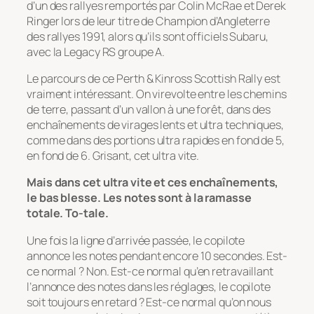
d’un des rallyes remportés par Colin McRae et Derek
Ringer lors de leur titre de Champion d’Angleterre
des rallyes 1991, alors qu’ils sont officiels Subaru,
avec la Legacy RS groupe A.
Le parcours de ce Perth & Kinross Scottish Rally est
vraiment intéressant. On virevolte entre les chemins
de terre, passant d’un vallon à une forêt, dans des
enchaînements de virages lents et ultra techniques,
comme dans des portions ultra rapides en fond de 5,
en fond de 6. Grisant, cet ultra vite.
Mais dans cet ultra vite et ces enchaînements,
le bas blesse. Les notes sont à la ramasse
totale. To-tale.
Une fois la ligne d’arrivée passée, le copilote
annonce les notes pendant encore 10 secondes. Est-
ce normal ? Non. Est-ce normal qu’en retravaillant
l’annonce des notes dans les réglages, le copilote
soit toujours en retard ? Est-ce normal qu’on nous