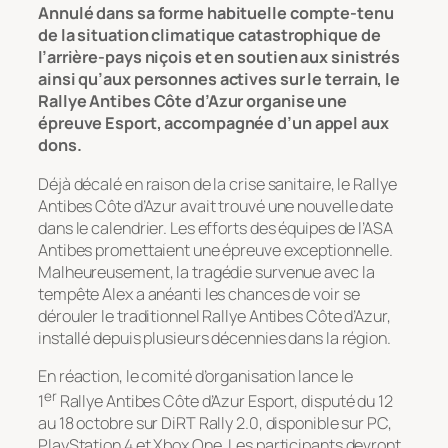
Annulé dans sa forme habituelle compte-tenu
de la situation climatique catastrophique de
l’arrière-pays niçois et en soutien aux sinistrés
ainsi qu’aux personnes actives sur le terrain, le
Rallye Antibes Côte d’Azur organise une
épreuve Esport, accompagnée d’un appel aux
dons.
Déjà décalé en raison de la crise sanitaire, le Rallye
Antibes Côte d’Azur avait trouvé une nouvelle date
dans le calendrier. Les efforts des équipes de l’ASA
Antibes promettaient une épreuve exceptionnelle.
Malheureusement, la tragédie survenue avec la
tempête Alex a anéanti les chances de voir se
dérouler le traditionnel Rallye Antibes Côte d’Azur,
installé depuis plusieurs décennies dans la région.
En réaction, le comité d’organisation lance le
er
1
Rallye Antibes Côte d’Azur Esport, disputé du 12
au 18 octobre sur DiRT Rally 2.0, disponible sur PC,
PlayStation 4 et Xbox One. Les participants devront