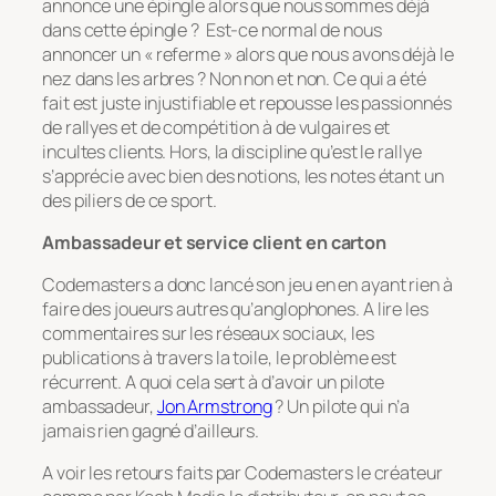
annonce une épingle alors que nous sommes déjà
dans cette épingle ? Est-ce normal de nous
annoncer un « referme » alors que nous avons déjà le
nez dans les arbres ? Non non et non. Ce qui a été
fait est juste injustifiable et repousse les passionnés
de rallyes et de compétition à de vulgaires et
incultes clients. Hors, la discipline qu’est le rallye
s’apprécie avec bien des notions, les notes étant un
des piliers de ce sport.
Ambassadeur et service client en carton
Codemasters a donc lancé son jeu en en ayant rien à
faire des joueurs autres qu’anglophones. A lire les
commentaires sur les réseaux sociaux, les
publications à travers la toile, le problème est
récurrent. A quoi cela sert à d’avoir un pilote
ambassadeur,
Jon Armstrong
? Un pilote qui n’a
jamais rien gagné d’ailleurs.
A voir les retours faits par Codemasters le créateur