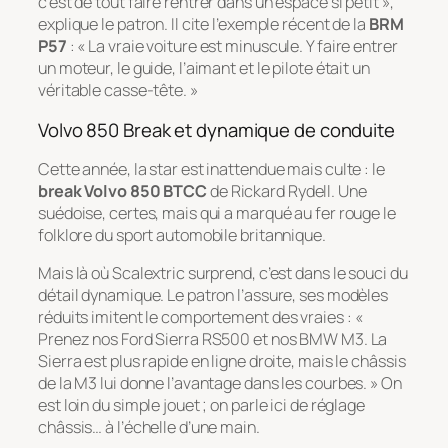
c’est de tout faire rentrer dans un espace si petit »
,
explique le patron. Il cite l’exemple récent de la
BRM
P57
:
« La vraie voiture est minuscule. Y faire entrer
un moteur, le guide, l’aimant et le pilote était un
véritable casse-tête. »
Volvo 850 Break et dynamique de conduite
Cette année, la star est inattendue mais culte : le
break Volvo 850 BTCC
de Rickard Rydell. Une
suédoise, certes, mais qui a marqué au fer rouge le
folklore du sport automobile britannique.
Mais là où Scalextric surprend, c’est dans le souci du
détail dynamique. Le patron l’assure, ses modèles
réduits imitent le comportement des vraies :
«
Prenez nos Ford Sierra RS500 et nos BMW M3. La
Sierra est plus rapide en ligne droite, mais le châssis
de la M3 lui donne l’avantage dans les courbes. »
On
est loin du simple jouet ; on parle ici de réglage
châssis… à l’échelle d’une main.