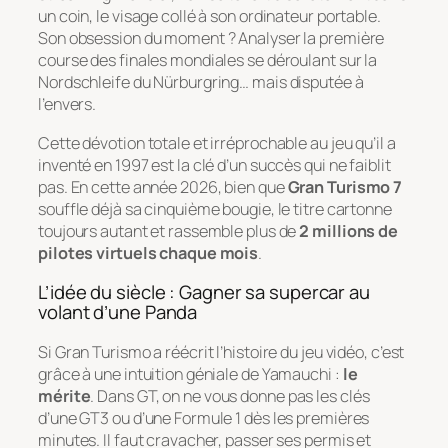
un coin, le visage collé à son ordinateur portable.
Son obsession du moment ? Analyser la première
course des finales mondiales se déroulant sur la
Nordschleife du Nürburgring… mais disputée à
l’envers.
Cette dévotion totale et irréprochable au jeu qu’il a
inventé en 1997 est la clé d’un succès qui ne faiblit
pas. En cette année 2026, bien que
Gran Turismo 7
souffle déjà sa cinquième bougie, le titre cartonne
toujours autant et rassemble plus de
2 millions de
pilotes virtuels chaque mois
.
L’idée du siècle : Gagner sa supercar au
volant d’une Panda
Si Gran Turismo a réécrit l’histoire du jeu vidéo, c’est
grâce à une intuition géniale de Yamauchi :
le
mérite
. Dans GT, on ne vous donne pas les clés
d’une GT3 ou d’une Formule 1 dès les premières
minutes. Il faut cravacher, passer ses permis et