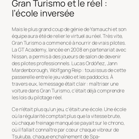
Gran Turismo et le réel :
l’école inversée
Mais le plus grand coup de génie de Yamauchi et son
équipe aura été de relier le virtuel au réel. Très vite,
Gran Turismo
a commencé à nourrir de vrais pilotes.
La
GT Academy
, lancée en 2008 en partenariat avec
Nissan, a permis à des joueurs de salon de devenir
des pilotes professionnels. Lucas Ordóñez, Jann
Mardenborough, Wolfgang Reip : tous issus de cette
passerelle entre le jeu vidéo et les paddocks. À
travers eux, le message était clair : maîtriser une
voiture dans
Gran Turismo
, c’était déjà comprendre
les lois du pilotage réel.
Ce n’était plus qu’un jeu, c’était une école. Une école
où la régularité comptait plus que la vitesse brute,
où chaque freinage manqué se payait sur le chrono,
où il fallait connaître par cœur chaque vibreur de
Tsukuba, chaque enchaînement de Spa-