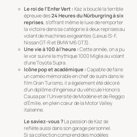
Le roi de l’Enfer Vert :
Kaz a bouclé la terrible
épreuve des
24 Heures du Nürburgring à six
reprises
, s’offrant même le luxe de remporter
la victoire dans sa catégorie à deux reprises au
volant de machines exigeantes (Lexus IS-F,
Nissan GT-R et BMW M6 GT3).
Une vie à 100 à l’heure :
Cette année, on a pu
le voir suivre la mythique
1000 Miglia
au volant
d’une Toyota Supra.
Icône pop et académique :
Capable de faire
un caméo mémorable en chef de sushi dans le
film
Gran Turismo
, il a également été décoré
d’un diplôme d’ingénieur du véhicule
Honoris
Causa
par l’Université de Modène et de Reggio
d’Émilie, en plein cœur de la Motor Valley
italienne.
Le saviez-vous ?
La passion de Kaz se
reflète aussi dans son garage personnel.
Si sa collection comprend des modèles