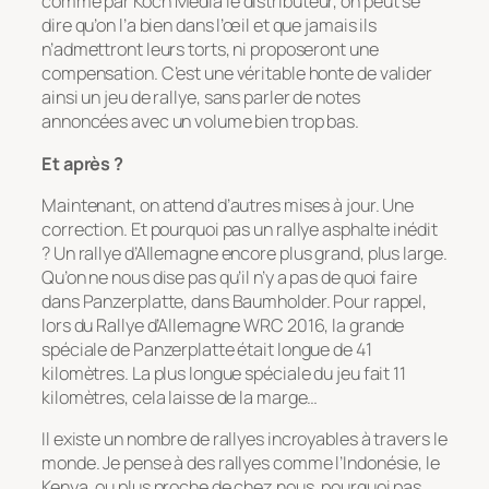
comme par Koch Media le distributeur, on peut se
dire qu’on l’a bien dans l’œil et que jamais ils
n’admettront leurs torts, ni proposeront une
compensation. C’est une véritable honte de valider
ainsi un jeu de rallye, sans parler de notes
annoncées avec un volume bien trop bas.
Et après ?
Maintenant, on attend d’autres mises à jour. Une
correction. Et pourquoi pas un rallye asphalte inédit
? Un rallye d’Allemagne encore plus grand, plus large.
Qu’on ne nous dise pas qu’il n’y a pas de quoi faire
dans Panzerplatte, dans Baumholder. Pour rappel,
lors du Rallye d’Allemagne WRC 2016, la grande
spéciale de Panzerplatte était longue de 41
kilomètres. La plus longue spéciale du jeu fait 11
kilomètres, cela laisse de la marge…
Il existe un nombre de rallyes incroyables à travers le
monde. Je pense à des rallyes comme l’Indonésie, le
Kenya, ou plus proche de chez nous, pourquoi pas