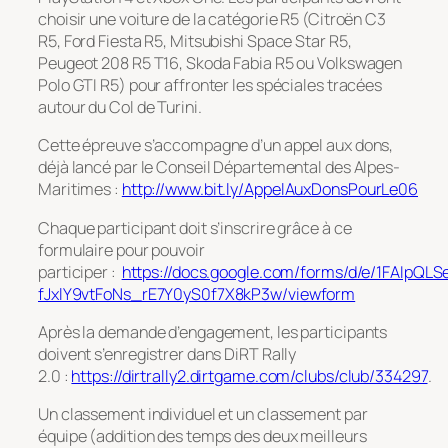
choisir une voiture de la catégorie R5 (Citroën C3
R5, Ford Fiesta R5, Mitsubishi Space Star R5,
Peugeot 208 R5 T16, Skoda Fabia R5 ou Volkswagen
Polo GTI R5) pour affronter les spéciales tracées
autour du Col de Turini.
Cette épreuve s’accompagne d’un appel aux dons,
déjà lancé par le Conseil Départemental des Alpes-
Maritimes :
http://www.bit.ly/AppelAuxDonsPourLe06
Chaque participant doit s’inscrire grâce à ce
formulaire pour pouvoir
participer :
https://docs.google.com/forms/d/e/1FAIp
fJxlY9vtFoNs_rE7Y0yS0f7X8kP3w/viewform
Après la demande d’engagement, les participants
doivent s’enregistrer dans DiRT Rally
2.0 :
https://dirtrally2.dirtgame.com/clubs/club/334297
.
Un classement individuel et un classement par
équipe (addition des temps des deux meilleurs