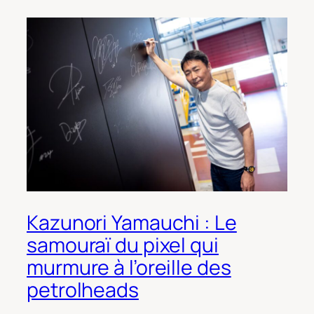
Kazunori Yamauchi : Le
samouraï du pixel qui
murmure à l’oreille des
petrolheads