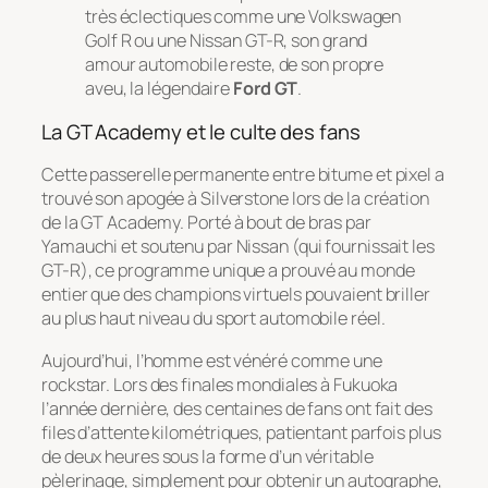
très éclectiques comme une Volkswagen
Golf R ou une Nissan GT-R, son grand
amour automobile reste, de son propre
aveu, la légendaire
Ford GT
.
La GT Academy et le culte des fans
Cette passerelle permanente entre bitume et pixel a
trouvé son apogée à Silverstone lors de la création
de la
GT Academy
. Porté à bout de bras par
Yamauchi et soutenu par Nissan (qui fournissait les
GT-R), ce programme unique a prouvé au monde
entier que des champions virtuels pouvaient briller
au plus haut niveau du sport automobile réel.
Aujourd’hui, l’homme est vénéré comme une
rockstar. Lors des finales mondiales à Fukuoka
l’année dernière, des centaines de fans ont fait des
files d’attente kilométriques, patientant parfois plus
de deux heures sous la forme d’un véritable
pèlerinage, simplement pour obtenir un autographe,