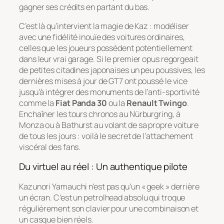
gagner ses crédits en partant du bas.
C’est là qu’intervient la magie de Kaz : modéliser
avec une fidélité inouïe des voitures ordinaires,
celles que les joueurs possèdent potentiellement
dans leur vrai garage. Si le premier opus regorgeait
de petites citadines japonaises un peu poussives, les
dernières mises à jour de GT7 ont poussé le vice
jusqu’à intégrer des monuments de l’anti-sportivité
comme la
Fiat Panda 30
ou la
Renault Twingo
.
Enchaîner les tours chronos au Nürburgring, à
Monza ou à Bathurst au volant de sa propre voiture
de tous les jours : voilà le secret de l’attachement
viscéral des fans.
Du virtuel au réel : Un authentique pilote
Kazunori Yamauchi n’est pas qu’un « geek » derrière
un écran. C’est un
petrolhead
absolu qui troque
régulièrement son clavier pour une combinaison et
un casque bien réels.