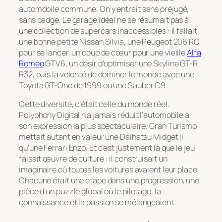
automobile commune. On y entrait sans préjugé,
sans badge. Le garage idéal ne se résumait pas à
une collection de supercars inaccessibles : il fallait
une bonne petite Nissan Silvia, une Peugeot 206 RC
pour se lancer, un coup de cœur pour une vieille
Alfa
Romeo
GTV6, un désir d’optimiser une Skyline GT-R
R32, puis la volonté de dominer le monde avec une
Toyota GT-One de 1999 ou une Sauber C9.
Cette diversité, c’était celle du monde réel.
Polyphony Digital n’a jamais réduit l’automobile à
son expression la plus spectaculaire.
Gran Turismo
mettait autant en valeur une Daihatsu Midget II
qu’une Ferrari Enzo. Et c’est justement là que le jeu
faisait œuvre de culture : il construisait un
imaginaire où toutes les voitures avaient leur place.
Chacune était une étape dans une progression, une
pièce d’un puzzle global où le pilotage, la
connaissance et la passion se mélangeaient.