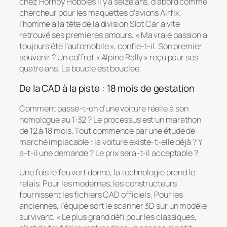
chez Hornby Hobbies il y a seize ans, d’abord comme
chercheur pour les maquettes d’avions Airfix,
l’homme à la tête de la division Slot Car a vite
retrouvé ses premières amours.
« Ma vraie passion a
toujours été l’automobile »
, confie-t-il. Son premier
souvenir ? Un coffret « Alpine Rally » reçu pour ses
quatre ans. La boucle est bouclée.
De la CAD à la piste : 18 mois de gestation
Comment passe-t-on d’une voiture réelle à son
homologue au 1:32 ? Le processus est un marathon
de 12 à 18 mois. Tout commence par une étude de
marché implacable : la voiture existe-t-elle déjà ? Y
a-t-il une demande ? Le prix sera-t-il acceptable ?
Une fois le feu vert donné, la technologie prend le
relais. Pour les modernes, les constructeurs
fournissent les fichiers CAD officiels. Pour les
anciennes, l’équipe sort le scanner 3D sur un modèle
survivant.
« Le plus grand défi pour les classiques,