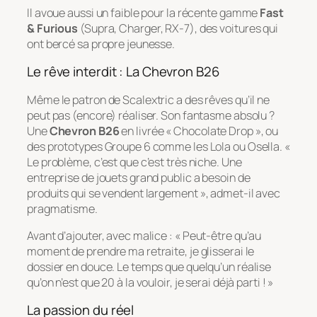
Il avoue aussi un faible pour la récente gamme
Fast
& Furious
(Supra, Charger, RX-7), des voitures qui
ont bercé sa propre jeunesse.
Le rêve interdit : La Chevron B26
Même le patron de Scalextric a des rêves qu’il ne
peut pas (encore) réaliser. Son fantasme absolu ?
Une
Chevron B26
en livrée « Chocolate Drop », ou
des prototypes Groupe 6 comme les Lola ou Osella.
«
Le problème, c’est que c’est très niche. Une
entreprise de jouets grand public a besoin de
produits qui se vendent largement »
, admet-il avec
pragmatisme.
Avant d’ajouter, avec malice :
« Peut-être qu’au
moment de prendre ma retraite, je glisserai le
dossier en douce. Le temps que quelqu’un réalise
qu’on n’est que 20 à la vouloir, je serai déjà parti ! »
La passion du réel