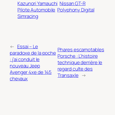
Kazunori Yamauchi
Nissan GT-R
Pilote Automobile
Polyphony Digital
Simracing
←
Essai – Le
Phares escamotables
paradoxe de la poche
Porsche : L’histoire
: j’ai conduit le
technique derrière le
nouveau Jeep
regard culte des
Avenger 4xe de 145
Transaxle
→
chevaux