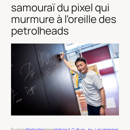
samouraï du pixel qui
murmure à l’oreille des
petrolheads
Écrit par
Rédaction
dans
Histoire & Culture
, 
Jeu
, 
Les Hommes