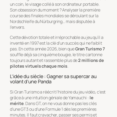
un coin, le visage collé à son ordinateur portable.
Son obsession du moment ? Analyser la première
course des finales mondiales se déroulant sur la
Nordschleife du Nürburgring… mais disputée à
l’envers.
Cette dévotion totale et irréprochable au jeu qu’il a
inventé en 1997 est la clé d’un succès qui ne faiblit
pas. En cette année 2026, bien que
Gran Turismo 7
souffle déjà sa cinquième bougie, le titre cartonne
toujours autant et rassemble plus de
2 millions de
pilotes virtuels chaque mois
.
L’idée du siècle : Gagner sa supercar au
volant d’une Panda
Si Gran Turismo a réécrit l’histoire du jeu vidéo, c’est
grâce à une intuition géniale de Yamauchi :
le
mérite
. Dans GT, on ne vous donne pas les clés
d’une GT3 ou d’une Formule 1 dès les premières
minutes. Il faut cravacher, passer ses permis et