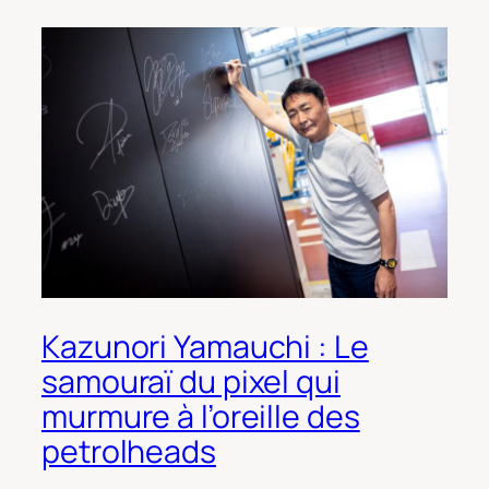
Kazunori Yamauchi : Le
samouraï du pixel qui
murmure à l’oreille des
petrolheads