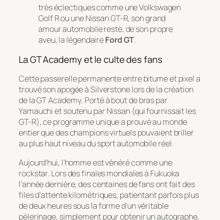
très éclectiques comme une Volkswagen
Golf R ou une Nissan GT-R, son grand
amour automobile reste, de son propre
aveu, la légendaire
Ford GT
.
La GT Academy et le culte des fans
Cette passerelle permanente entre bitume et pixel a
trouvé son apogée à Silverstone lors de la création
de la
GT Academy
. Porté à bout de bras par
Yamauchi et soutenu par Nissan (qui fournissait les
GT-R), ce programme unique a prouvé au monde
entier que des champions virtuels pouvaient briller
au plus haut niveau du sport automobile réel.
Aujourd’hui, l’homme est vénéré comme une
rockstar. Lors des finales mondiales à Fukuoka
l’année dernière, des centaines de fans ont fait des
files d’attente kilométriques, patientant parfois plus
de deux heures sous la forme d’un véritable
pèlerinage, simplement pour obtenir un autographe,