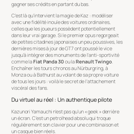
gagner ses crédits en partant du bas.
C’est là qu’intervient la magie de Kaz : modéliser
avec une fidélité inouïe des voitures ordinaires,
celles que les joueurs possèdent potentiellement
dans leur vrai garage. Si le premier opus regorgeait
de petites citadines japonaises un peu poussives, les
dernières mises à jour de GT7 ont poussé le vice
jusqu’à intégrer des monuments de l’anti-sportivité
comme la
Fiat Panda 30
ou la
Renault Twingo
.
Enchaîner les tours chronos au Nürburgring, à
Monza ou à Bathurst au volant de sa propre voiture
de tous les jours : voilà le secret de l’attachement
viscéral des fans.
Du virtuel au réel : Un authentique pilote
Kazunori Yamauchi n’est pas qu’un « geek » derrière
un écran. C’est un
petrolhead
absolu qui troque
régulièrement son clavier pour une combinaison et
un casque bien réels.