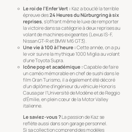
Le roi de l’Enfer Vert :
Kaz a bouclé la terrible
épreuve des
24 Heures du Nürburgring à six
reprises
, s’offrant même le luxe de remporter
la victoire dans sa catégorie à deux reprises au
volant de machines exigeantes (Lexus IS-F,
Nissan GT-R et BMW M6 GT3).
Une vie à 100 à l’heure :
Cette année, on a pu
le voir suivre la mythique
1000 Miglia
au volant
d’une Toyota Supra.
Icône pop et académique :
Capable de faire
un caméo mémorable en chef de sushi dans le
film
Gran Turismo
, il a également été décoré
d’un diplôme d’ingénieur du véhicule
Honoris
Causa
par l’Université de Modène et de Reggio
d’Émilie, en plein cœur de la Motor Valley
italienne.
Le saviez-vous ?
La passion de Kaz se
reflète aussi dans son garage personnel.
Si sa collection comprend des modèles