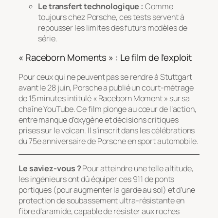
Le transfert technologique :
Comme
toujours chez Porsche, ces tests servent à
repousser les limites des futurs modèles de
série.
« Raceborn Moments » : Le film de l’exploit
Pour ceux qui ne peuvent pas se rendre à Stuttgart
avant le 28 juin, Porsche a publié un court-métrage
de 15 minutes intitulé
« Raceborn Moment »
sur sa
chaîne YouTube. Ce film plonge au cœur de l’action,
entre manque d’oxygène et décisions critiques
prises sur le volcan. Il s’inscrit dans les célébrations
du 75e anniversaire de Porsche en sport automobile.
Le saviez-vous ?
Pour atteindre une telle altitude,
les ingénieurs ont dû équiper ces 911 de ponts
portiques (pour augmenter la garde au sol) et d’une
protection de soubassement ultra-résistante en
fibre d’aramide, capable de résister aux roches