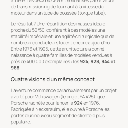
arrière. Les deux blocs sont solidarisés par un arbre
de transmission rigide tournant à la vitesse du
moteur dans un tube de poussée (
torque tube
).
Le résultat ? Une répartition des masses idéale
proche du 50/50, conférant à ces modèles une
stabilité impériale et une agilité chirurgicale que de
nombreux conducteurs louent encore aujourd’hui.
Entre 1976 et 1995, cette architecture a donné
naissance à quatre familles de modèles vendues à
près de 400 000 exemplaires : les
924, 928, 944 et
968
.
Quatre visions d’un même concept
L’aventure commence paradoxalement par un projet
avorté pour Volkswagen (le projet EA 425), que
Porsche rachète pour lancer la
924
en 1976.
Fabriquée à Neckarsulm, elle ouvre à Porsche les
portes d’un nouveau segment de clientèle plus
populaire.