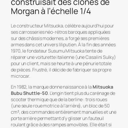
construisait des clones de
Morgan à l’échelle 1/4
Le constructeur Mitsuoka, célèbre aujourd’hui pour
ses carrosseries néo-rétros baroques appliquées
sur des châssis modernes, a forgé ses premières
armes dans cet univers liliputien. À la fin des années
1970, le fondateur Susumu Mitsuoka tente de
réparer une voiturette italienne (une Casalini Sulky)
pour un client, mais se heurte à une pénurie totale
de pièces. Frustré, il décide de fabriquer sa propre
microcar.
En 1982, la marque donne naissance à la
Mitsuoka
Bubu Shuttle-50
. L’engin tient plus du carénage de
scooter thermique que de la berline : trois roues
(une seule roue motrice à l’arrière), un bloc de 50
cm³, des commandes entièrement manuelles et une
porte arrière permettant d’y glisser un fauteuil
roulant grâce à des rampes amovibles. Elle était si