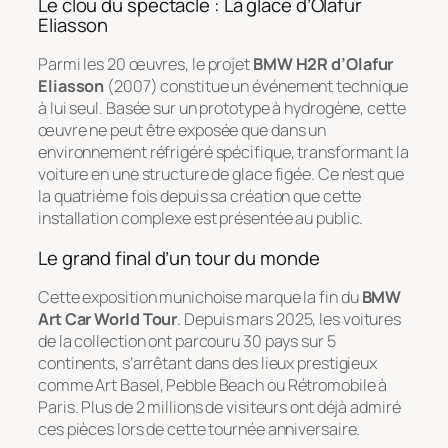
Le clou du spectacle : La glace d’Olafur
Eliasson
Parmi les 20 œuvres, le projet
BMW H2R d’Olafur
Eliasson
(2007) constitue un événement technique
à lui seul. Basée sur un prototype à hydrogène, cette
œuvre ne peut être exposée que dans un
environnement réfrigéré spécifique, transformant la
voiture en une structure de glace figée. Ce n’est que
la quatrième fois depuis sa création que cette
installation complexe est présentée au public.
Le grand final d’un tour du monde
Cette exposition munichoise marque la fin du
BMW
Art Car World Tour
. Depuis mars 2025, les voitures
de la collection ont parcouru 30 pays sur 5
continents, s’arrêtant dans des lieux prestigieux
comme Art Basel, Pebble Beach ou Rétromobile à
Paris. Plus de 2 millions de visiteurs ont déjà admiré
ces pièces lors de cette tournée anniversaire.