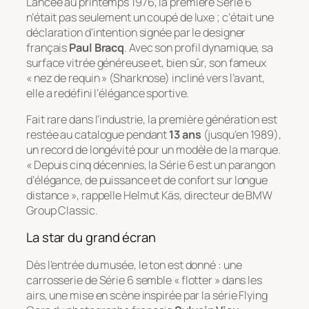
Lancée au printemps 1976, la première Série 6
n’était pas seulement un coupé de luxe ; c’était une
déclaration d’intention signée par le designer
français
Paul Bracq
. Avec son profil dynamique, sa
surface vitrée généreuse et, bien sûr, son fameux
« nez de requin » (Sharknose) incliné vers l’avant,
elle a redéfini l’élégance sportive.
Fait rare dans l’industrie, la première génération est
restée au catalogue pendant
13 ans
(jusqu’en 1989),
un record de longévité pour un modèle de la marque.
« Depuis cinq décennies, la Série 6 est un parangon
d’élégance, de puissance et de confort sur longue
distance »
, rappelle Helmut Käs, directeur de BMW
Group Classic.
La star du grand écran
Dès l’entrée du musée, le ton est donné : une
carrosserie de Série 6 semble « flotter » dans les
airs, une mise en scène inspirée par la série
Flying