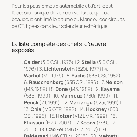
Pour les passionnés d’automobile et d’art, c’est
l’occasion unique de voir ces voitures, qui pour
beaucoup ont limé le bitume du Mans ou des circuits
de GT, figées dans leur splendeur esthétique.
La liste complète des chefs-d’œuvre
exposés :
Calder
(3.0 CSL, 1975) | 2.
Stella
(3.0 CSL,
1976) | 3.
Lichtenstein
(320i, 1977) | 4.
Warhol
(M1, 1979) | 5.
Fuchs
(635 CSi, 1982) |
6.
Rauschenberg
(635 CSi, 1986) | 7.
Nelson
(M3, 1989) | 8.
Done
(M3, 1989) | 9.
Kayama
(535i, 1990) | 10.
Manrique
(730i, 1990) | 11.
Penck
(Z1, 1991) | 12.
Mahlangu
(525i, 1991) |
13.
Chia
(M3 GTR, 1992) | 14.
Hockney
(850
CSi, 1995) | 15.
Holzer
(V12 LMR, 1999) | 16.
Eliasson
(H2R, 2007) | 17.
Koons
(M3 GT2,
2010) | 18.
Cao Fei
(M6 GT3, 2017) | 19.
Baldessari
(M6 GTLM, 2016) | 20.
Mehretu