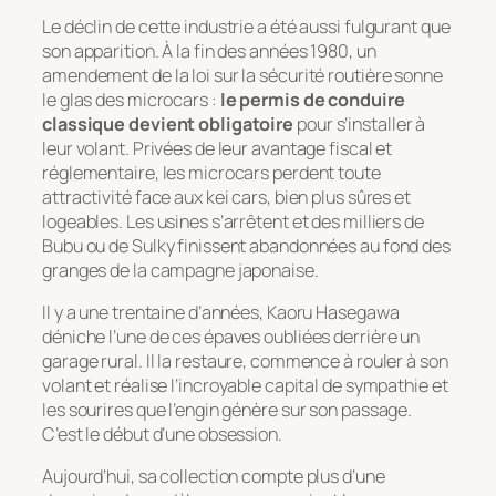
Le déclin de cette industrie a été aussi fulgurant que
son apparition. À la fin des années 1980, un
amendement de la loi sur la sécurité routière sonne
le glas des microcars :
le permis de conduire
classique devient obligatoire
pour s’installer à
leur volant. Privées de leur avantage fiscal et
réglementaire, les microcars perdent toute
attractivité face aux kei cars, bien plus sûres et
logeables. Les usines s’arrêtent et des milliers de
Bubu ou de Sulky finissent abandonnées au fond des
granges de la campagne japonaise.
Il y a une trentaine d’années, Kaoru Hasegawa
déniche l’une de ces épaves oubliées derrière un
garage rural. Il la restaure, commence à rouler à son
volant et réalise l’incroyable capital de sympathie et
les sourires que l’engin génère sur son passage.
C’est le début d’une obsession.
Aujourd’hui, sa collection compte plus d’une