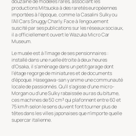
douzaine de modèles rares, associant les
productions Mitsuoka à des raretés européennes
importées à l’époque, comme la Casalini Sulky ou
l’All Cars Snuggy Charly. Face à l’engouement
suscité par ses publications sur les réseaux sociaux,
il a officiellement ouvert le Wazuka Micro Car
Museum.
Le musée est à l’image de ses pensionnaires :
installé dans une ruelle étroite à deux heures
d’Osaka, il s’aménage dans un petit garage dont
l’étage regorge de miniatures et de documents
d’époque. Hasegawa-san y anime une communauté
locale de passionnés. Qu’il s’agisse d’une micro-
Morgan ou d’une Sulky rabaissée au ras du bitume,
ces machines de 50 cm³ qui plafonnent entre 60 et
75 km/h selon le sens du vent font tourner plus de
têtes dans les villes japonaises que n’importe quelle
supercar italienne.