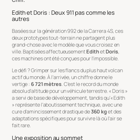
Chili.
Edith et Doris : Deux 911 pas comme les
autres
Basées sur la génération 992 de la Carrera 4S, ces
deux prototypes tout-terrain ne partagent plus
grand-chose avec le modèle que vous croisez en
ville. Baptisées affectueusement
Edith
et
Doris
,
ces machines ont été conçues pour l’impossible.
Le défi ? Grimper sur les flancs du plus haut volcan
actif du monde. À l’arrivée, un chiffre donne le
vertige :
6 721 mètres
. C’est le record du monde
absolu d’altitude pour un véhicule terrestre. « Doris »
a servi de base de développement, tandis qu’« Edith
» représente l’aboutissement technique, avec une
cure d’amincissement drastique de
360 kg
et des
adaptations spécifiques pour survivre là où l’air se
fait rare.
Une exposition au sommet