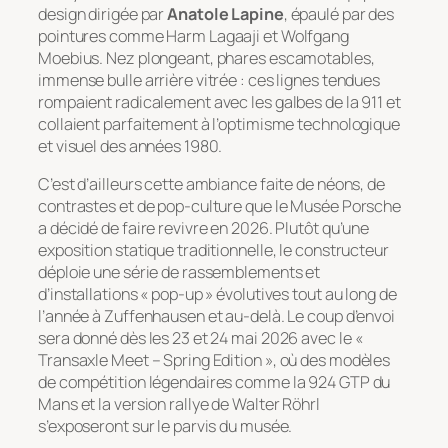
design dirigée par
Anatole Lapine
, épaulé par des
pointures comme Harm Lagaaji et Wolfgang
Moebius. Nez plongeant, phares escamotables,
immense bulle arrière vitrée : ces lignes tendues
rompaient radicalement avec les galbes de la 911 et
collaient parfaitement à l’optimisme technologique
et visuel des années 1980.
C’est d’ailleurs cette ambiance faite de néons, de
contrastes et de pop-culture que le Musée Porsche
a décidé de faire revivre en 2026. Plutôt qu’une
exposition statique traditionnelle, le constructeur
déploie une série de rassemblements et
d’installations « pop-up » évolutives tout au long de
l’année à Zuffenhausen et au-delà. Le coup d’envoi
sera donné dès les 23 et 24 mai 2026 avec le
«
Transaxle Meet – Spring Edition »
, où des modèles
de compétition légendaires comme la 924 GTP du
Mans et la version rallye de Walter Röhrl
s’exposeront sur le parvis du musée.