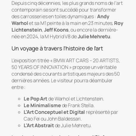
Depuis cinq décennies, les plus grands noms de l’art
contemporain se sont succédé pour transformer
des carrosseries en toiles dynamiques :
Andy
Warhol
et sa M1 peinte à la main en 23 minutes,
Roy
Lichtenstein
,
Jeff Koons
, ou encore la dernière-
née en 2024, la M Hybrid V8 de
Julie Mehretu
.
Un voyage à travers l’histoire de l’art
L’exposition titrée
« BMW ART CARS – 20 ARTISTS,
50 YEARS OF INNOVATION »
propose un véritable
condensé des courants artistiques majeurs des 50
dernières années. Le visiteur pourra déambuler
entre :
Le Pop Art
de Warhol et Lichtenstein.
Le Minimalisme
de Frank Stella.
L’Art Conceptuel et Digital
représenté par
Cao Fei ou John Baldessari.
L’Art Abstrait
de Julie Mehretu.