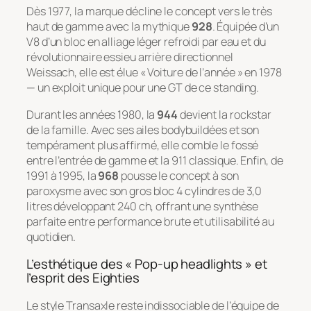
Dès 1977, la marque décline le concept vers le très
haut de gamme avec la mythique
928
. Équipée d’un
V8 d’un bloc en alliage léger refroidi par eau et du
révolutionnaire essieu arrière directionnel
Weissach
, elle est élue « Voiture de l’année » en 1978
— un exploit unique pour une GT de ce standing.
Durant les années 1980, la
944
devient la rockstar
de la famille. Avec ses ailes bodybuildées et son
tempérament plus affirmé, elle comble le fossé
entre l’entrée de gamme et la 911 classique. Enfin, de
1991 à 1995, la
968
pousse le concept à son
paroxysme avec son gros bloc 4 cylindres de 3,0
litres développant 240 ch, offrant une synthèse
parfaite entre performance brute et utilisabilité au
quotidien.
L’esthétique des « Pop-up headlights » et
l’esprit des Eighties
Le style Transaxle reste indissociable de l’équipe de