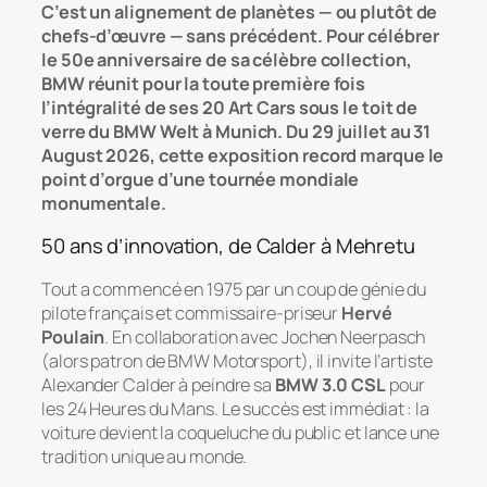
C’est un alignement de planètes — ou plutôt de
chefs-d’œuvre — sans précédent. Pour célébrer
le 50e anniversaire de sa célèbre collection,
BMW réunit pour la toute première fois
l’intégralité de ses 20 Art Cars sous le toit de
verre du BMW Welt à Munich. Du 29 juillet au 31
August 2026, cette exposition record marque le
point d’orgue d’une tournée mondiale
monumentale.
50 ans d’innovation, de Calder à Mehretu
Tout a commencé en 1975 par un coup de génie du
pilote français et commissaire-priseur
Hervé
Poulain
. En collaboration avec Jochen Neerpasch
(alors patron de BMW Motorsport), il invite l’artiste
Alexander Calder à peindre sa
BMW 3.0 CSL
pour
les 24 Heures du Mans. Le succès est immédiat : la
voiture devient la coqueluche du public et lance une
tradition unique au monde.