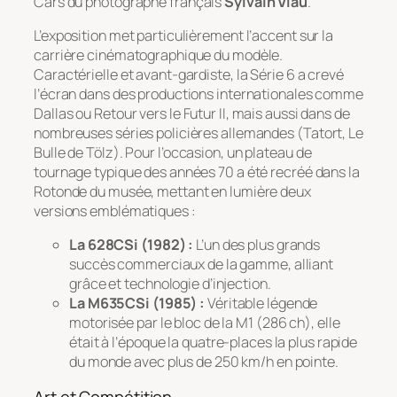
Cars
du photographe français
Sylvain Viau
.
L’exposition met particulièrement l’accent sur la
carrière cinématographique du modèle.
Caractérielle et avant-gardiste, la Série 6 a crevé
l’écran dans des productions internationales comme
Dallas
ou
Retour vers le Futur II
, mais aussi dans de
nombreuses séries policières allemandes (
Tatort
,
Le
Bulle de Tölz
). Pour l’occasion, un plateau de
tournage typique des années 70 a été recréé dans la
Rotonde du musée, mettant en lumière deux
versions emblématiques :
La 628CSi (1982) :
L’un des plus grands
succès commerciaux de la gamme, alliant
grâce et technologie d’injection.
La M635CSi (1985) :
Véritable légende
motorisée par le bloc de la M1 (286 ch), elle
était à l’époque la quatre-places la plus rapide
du monde avec plus de 250 km/h en pointe.
Art et Compétition