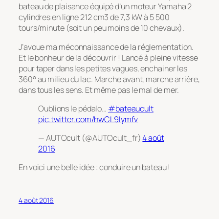
bateau de plaisance équipé d’un moteur Yamaha 2
cylindres en ligne 212 cm3 de 7,3 kW à 5 500
tours/minute (soit un peu moins de 10 chevaux).
J’avoue ma méconnaissance de la réglementation.
Et le bonheur de la découvrir ! Lancé à pleine vitesse
pour taper dans les petites vagues, enchainer les
360° au milieu du lac. Marche avant, marche arrière,
dans tous les sens. Et même pas le mal de mer.
Oublions le pédalo…
#bateaucult
pic.twitter.com/hwCL9Iymfv
— AUTOcult (@AUTOcult_fr)
4 août
2016
En voici une belle idée : conduire un bateau !
4 août 2016