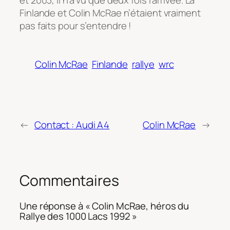
et 2003, il n’a vu que deux fois l’arrivée. La
Finlande et Colin McRae n’étaient vraiment
pas faits pour s’entendre !
Colin McRae
Finlande
rallye
wrc
←
Contact : Audi A4
Colin McRae
→
Commentaires
Une réponse à « Colin McRae, héros du
Rallye des 1000 Lacs 1992 »