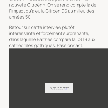
nouvelle Citroën ». On se rend compte là de
l’impact qu’a eu la Citroën DS au milieu des
années 50.
Retour sur cette interview plutôt
intéressante et forcément surprenante,
dans laquelle Barthes compare la DS 19 aux
cathédrales gothiques. Passionnant.