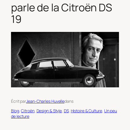
parle de la Citroën DS
19
Écrit par
Jean-Charles Huvelle
dans
Blog
, 
Citroën
, 
Design & Style
, 
DS
, 
Histoire & Culture
, 
Un peu
de lecture