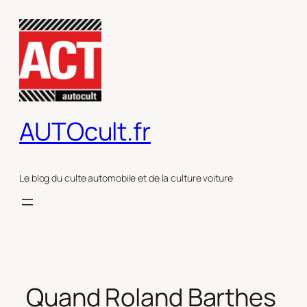
Aller
au
contenu
AUTOcult.fr
Le blog du culte automobile et de la culture voiture
Quand Roland Barthes