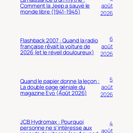
août
Comment la Jeep a sauvé le
monde libre (1941-1945)
2026
6
Flashback 2007 : Quand la radio
août
française rêvait la voiture de
2026 (et le réveil douloureux)
2026
5
Quand le papier donne la leçon :
août
La double page géniale du
magazine Evo (Août 2026)
2026
JCB Hydromax : Pourquoi
4
personne ne s’intéresse aux
août