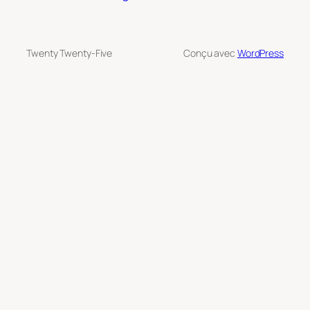
Twenty Twenty-Five
Conçu avec
WordPress