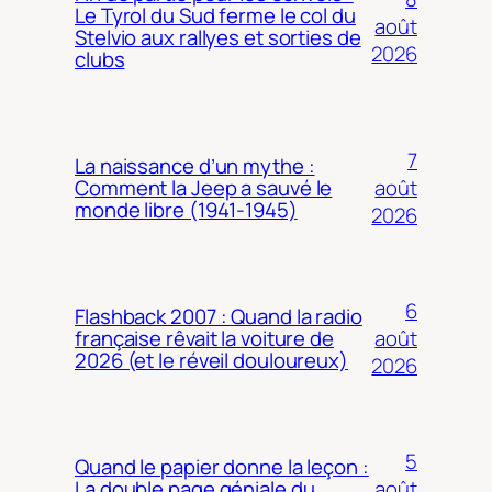
Le Tyrol du Sud ferme le col du
août
Stelvio aux rallyes et sorties de
2026
clubs
7
La naissance d’un mythe :
août
Comment la Jeep a sauvé le
monde libre (1941-1945)
2026
6
Flashback 2007 : Quand la radio
août
française rêvait la voiture de
2026 (et le réveil douloureux)
2026
5
Quand le papier donne la leçon :
août
La double page géniale du