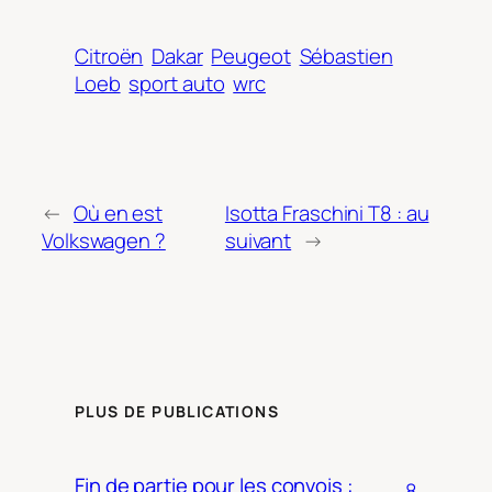
Citroën
Dakar
Peugeot
Sébastien
Loeb
sport auto
wrc
←
Où en est
Isotta Fraschini T8 : au
Volkswagen ?
suivant
→
PLUS DE PUBLICATIONS
Fin de partie pour les convois :
8