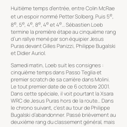
Huitième temps d’entrée, entre Colin McRae
e
et un espoir nommé Petter Solberg. Puis 5
,
e
e
e
e
e
e
8
, 5
, 4
, 8
, 4
et 4
… Sébastien Loeb
termine la première étape au cinquième rang
d’un rallye mené par son équipier Jesus
Puras devant Gilles Panizzi, Philippe Bugalski
et Didier Auriol.
Samedi matin, Loeb suit les consignes :
cinquième temps dans Passo Teglia et
premier scratch de sa carrière dans Molini.
Le tout premier date de ce 6 octobre 2001.
Dans cette spéciale, il voit pourtant la Xsara
WRC de Jesus Puras hors de la route… Dans
le chrono suivant, c’est au tour de Philippe
Bugalski d’abandonner. Passé brièvement au
deuxième rang du classement général, mais