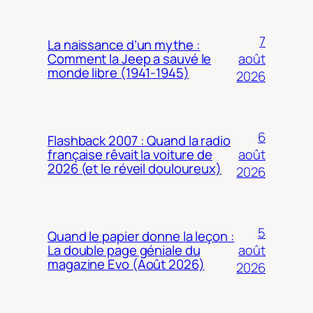
7
La naissance d’un mythe :
août
Comment la Jeep a sauvé le
monde libre (1941-1945)
2026
6
Flashback 2007 : Quand la radio
août
française rêvait la voiture de
2026 (et le réveil douloureux)
2026
5
Quand le papier donne la leçon :
août
La double page géniale du
magazine Evo (Août 2026)
2026