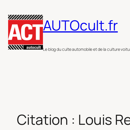
Aller
au
AUTOcult.fr
contenu
Le blog du culte automobile et de la culture voitu
Citation : Louis R