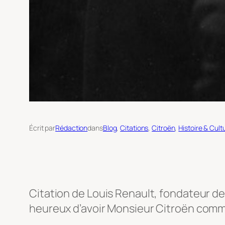
Écrit par
Rédaction
dans
Blog
, 
Citations
, 
Citroën
, 
Histoire & Cult
Citation de Louis Renault, fondateur de 
heureux d’avoir Monsieur Citroën comme co