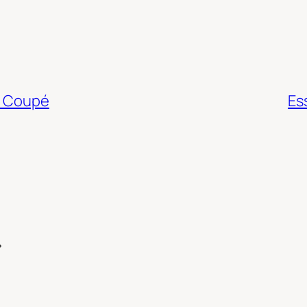
o Coupé
Es
»