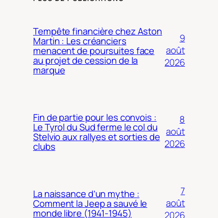
Tempête financière chez Aston
9
Martin : Les créanciers
août
menacent de poursuites face
au projet de cession de la
2026
marque
Fin de partie pour les convois :
8
Le Tyrol du Sud ferme le col du
août
Stelvio aux rallyes et sorties de
2026
clubs
7
La naissance d’un mythe :
août
Comment la Jeep a sauvé le
monde libre (1941-1945)
2026