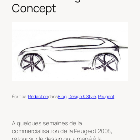
Concept
Écrit par
Rédaction
dans
Blog
, 
Design & Style
, 
Peugeot
A quelques semaines de la
commercialisation de la Peugeot 2008,
retour sur le dessin qui a mené à la