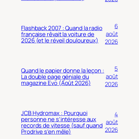
6
Flashback 2007 : Quand la radio
août
française rêvait la voiture de
2026 (et le réveil douloureux)
2026
5
Quand le papier donne la leçon :
août
La double page géniale du
magazine Evo (Août 2026)
2026
JCB Hydromax : Pourquoi
4
personne ne s’intéresse aux
août
records de vitesse (sauf quand
2026
Prodrive s’en mêle)