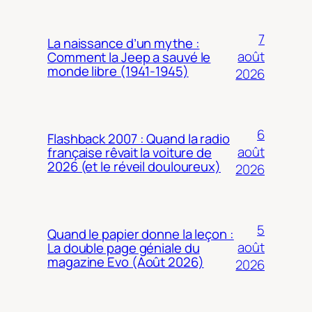
7
La naissance d’un mythe :
août
Comment la Jeep a sauvé le
monde libre (1941-1945)
2026
6
Flashback 2007 : Quand la radio
août
française rêvait la voiture de
2026 (et le réveil douloureux)
2026
5
Quand le papier donne la leçon :
août
La double page géniale du
magazine Evo (Août 2026)
2026