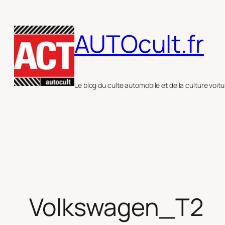
Aller
au
AUTOcult.fr
contenu
Le blog du culte automobile et de la culture voitu
Volkswagen_T2