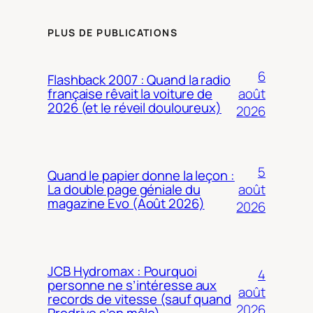
PLUS DE PUBLICATIONS
6
Flashback 2007 : Quand la radio
août
française rêvait la voiture de
2026 (et le réveil douloureux)
2026
5
Quand le papier donne la leçon :
août
La double page géniale du
magazine Evo (Août 2026)
2026
JCB Hydromax : Pourquoi
4
personne ne s’intéresse aux
août
records de vitesse (sauf quand
2026