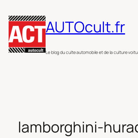
Aller
au
AUTOcult.fr
contenu
Le blog du culte automobile et de la culture voitu
lamborghini-hur