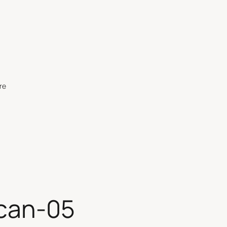
re
acan-05