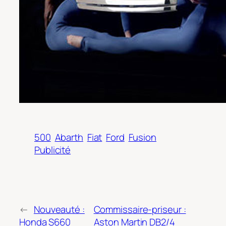
500
Abarth
Fiat
Ford
Fusion
Publicité
←
Nouveauté :
Commissaire-priseur :
Honda S660
Aston Martin DB2/4