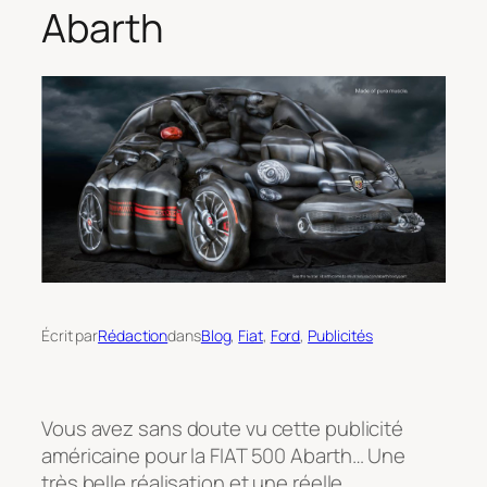
Abarth
Écrit par
Rédaction
dans
Blog
, 
Fiat
, 
Ford
, 
Publicités
Vous avez sans doute vu cette publicité
américaine pour la FIAT 500 Abarth… Une
très belle réalisation et une réelle