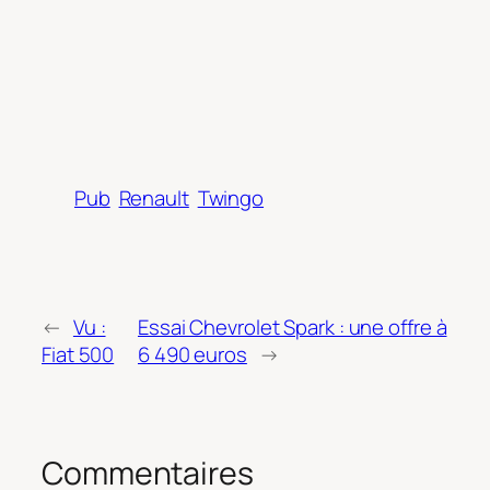
Pub
Renault
Twingo
←
Vu :
Essai Chevrolet Spark : une offre à
Fiat 500
6 490 euros
→
Commentaires