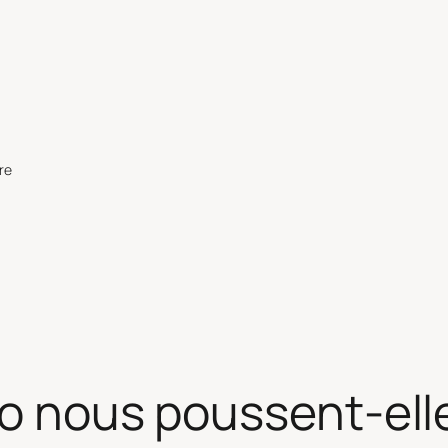
re
to nous poussent-ell