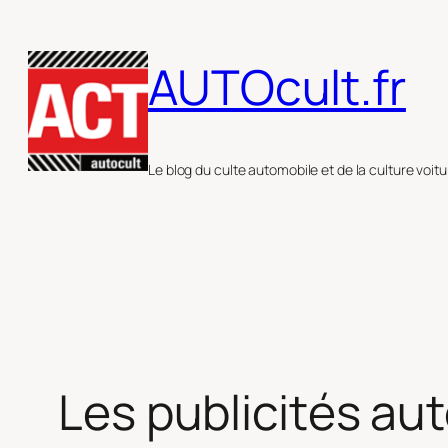
Aller
au
AUTOcult.fr
contenu
Le blog du culte automobile et de la culture voitu
Les publicités au