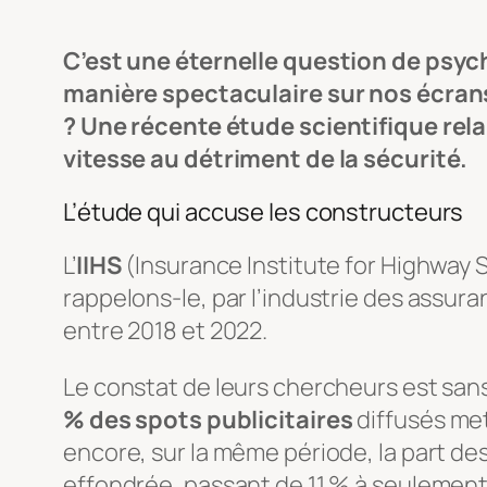
C’est une éternelle question de psyc
manière spectaculaire sur nos écrans,
? Une récente étude scientifique rela
vitesse au détriment de la sécurité.
L’étude qui accuse les constructeurs
L’
IIHS
(
Insurance Institute for Highway 
rappelons-le, par l’industrie des assur
entre 2018 et 2022.
Le constat de leurs chercheurs est san
% des spots publicitaires
diffusés mett
encore, sur la même période, la part de
effondrée, passant de 11 % à seulement