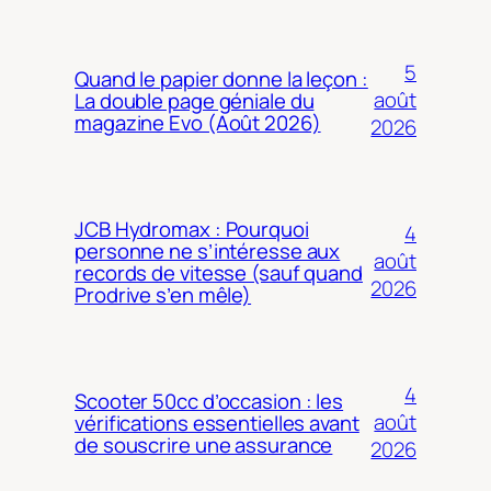
5
Quand le papier donne la leçon :
août
La double page géniale du
magazine Evo (Août 2026)
2026
JCB Hydromax : Pourquoi
4
personne ne s’intéresse aux
août
records de vitesse (sauf quand
2026
Prodrive s’en mêle)
4
Scooter 50cc d’occasion : les
août
vérifications essentielles avant
de souscrire une assurance
2026