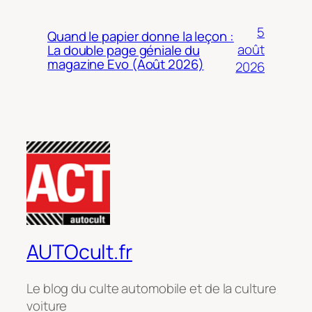
5
Quand le papier donne la leçon :
août
La double page géniale du
magazine Evo (Août 2026)
2026
AUTOcult.fr
Le blog du culte automobile et de la culture
voiture