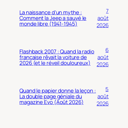
7
La naissance d’un mythe :
août
Comment la Jeep a sauvé le
monde libre (1941-1945)
2026
6
Flashback 2007 : Quand la radio
août
française rêvait la voiture de
2026 (et le réveil douloureux)
2026
5
Quand le papier donne la leçon :
août
La double page géniale du
magazine Evo (Août 2026)
2026