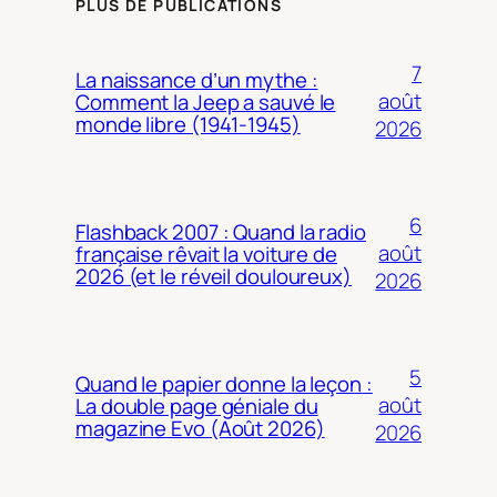
PLUS DE PUBLICATIONS
7
La naissance d’un mythe :
août
Comment la Jeep a sauvé le
monde libre (1941-1945)
2026
6
Flashback 2007 : Quand la radio
août
française rêvait la voiture de
2026 (et le réveil douloureux)
2026
5
Quand le papier donne la leçon :
août
La double page géniale du
magazine Evo (Août 2026)
2026