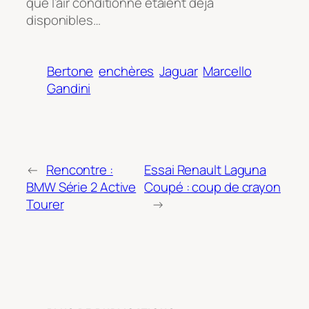
que l’air conditionné étaient déjà
disponibles…
Bertone
enchères
Jaguar
Marcello
Gandini
←
Rencontre :
Essai Renault Laguna
BMW Série 2 Active
Coupé : coup de crayon
Tourer
→