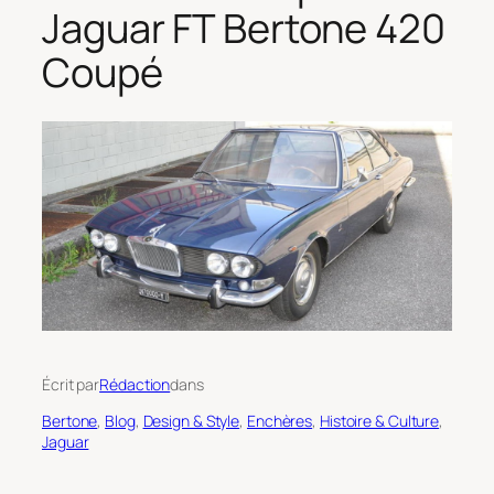
Jaguar FT Bertone 420
Coupé
Écrit par
Rédaction
dans
Bertone
, 
Blog
, 
Design & Style
, 
Enchères
, 
Histoire & Culture
, 
Jaguar