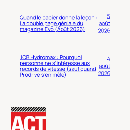
5
Quand le papier donne la leçon :
août
La double page géniale du
magazine Evo (Août 2026)
2026
JCB Hydromax : Pourquoi
4
personne ne s’intéresse aux
août
records de vitesse (sauf quand
2026
Prodrive s’en mêle)