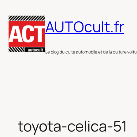
Aller
au
AUTOcult.fr
contenu
Le blog du culte automobile et de la culture voitu
toyota-celica-51