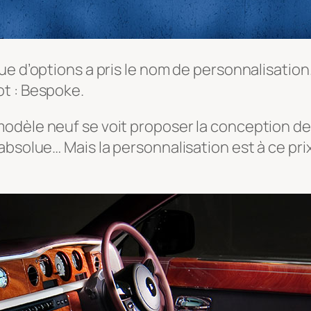
ue d’options a pris le nom de personnalisatio
t : Bespoke.
dèle neuf se voit proposer la conception de s
absolue… Mais la personnalisation est à ce pr