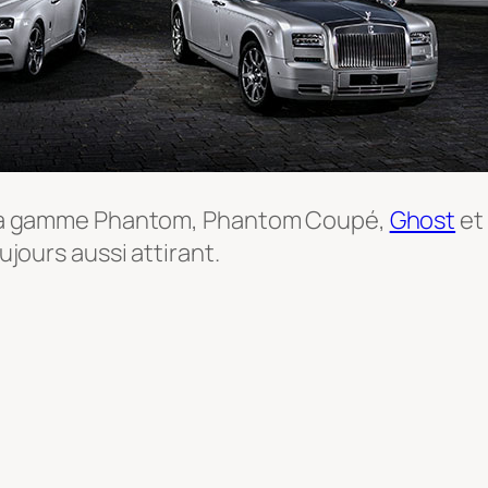
te la gamme Phantom, Phantom Coupé,
Ghost
et 
oujours aussi attirant.