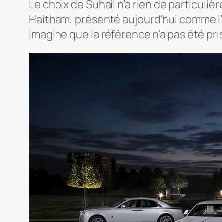
Le choix de Suhail n’a rien de particuli
Haitham, présenté aujourd’hui comme l’
imagine que la référence n’a pas été pri