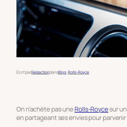
Écrit par
Rédaction
dans
Blog
, 
Rolls-Royce
On n’achète pas une
Rolls-Royce
sur un
en partageant ses envies pour parvenir 