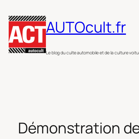
Aller
au
AUTOcult.fr
contenu
Le blog du culte automobile et de la culture voitu
Démonstration de