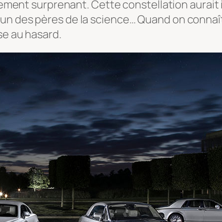
èrement surprenant. Cette constellation aurait
un des pères de la science… Quand on connaît
se au hasard.