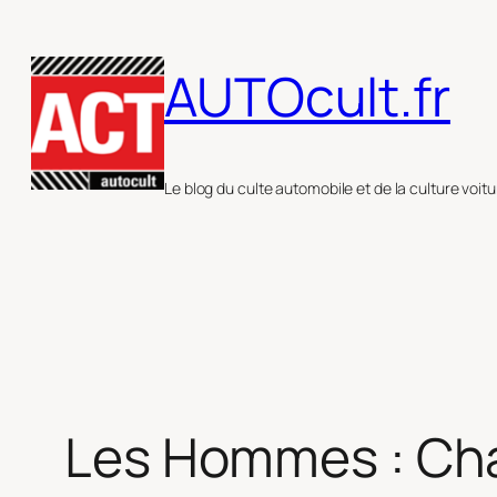
Aller
au
AUTOcult.fr
contenu
Le blog du culte automobile et de la culture voitu
Les Hommes : Cha