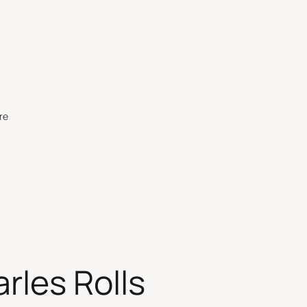
re
rles Rolls